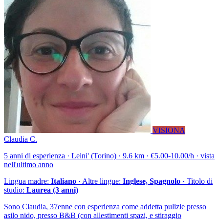
VISIONA
Claudia C.
5 anni di esperienza · Leini' (Torino) · 9.6 km · €5.00-10.00/h · vista
nell'ultimo anno
Lingua madre:
Italiano
· Altre lingue:
Inglese, Spagnolo
· Titolo di
studio:
Laurea (3 anni)
Sono Claudia, 37enne con esperienza come addetta pulizie presso
asilo nido, presso B&B (con allestimenti spazi, e stiraggio