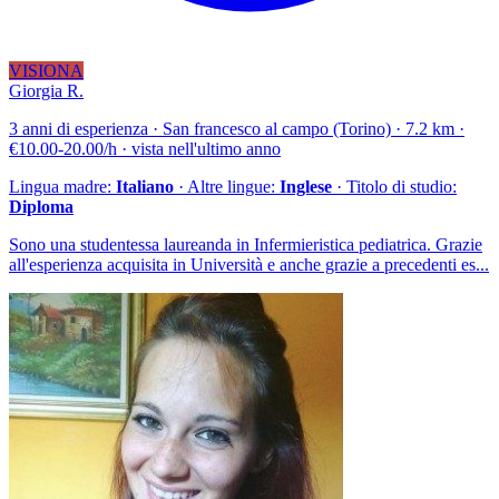
VISIONA
Giorgia R.
3 anni di esperienza · San francesco al campo (Torino) · 7.2 km ·
€10.00-20.00/h · vista nell'ultimo anno
Lingua madre:
Italiano
· Altre lingue:
Inglese
· Titolo di studio:
Diploma
Sono una studentessa laureanda in Infermieristica pediatrica. Grazie
all'esperienza acquisita in Università e anche grazie a precedenti es...