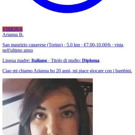
VISIONA
Arianna B.
San maurizio canavese (Torino) · 5.0 km · €7.00-10.00/h · vista
nell'ultimo anno
Lingua madre:
Italiano
· Titolo di studio:
Diploma
Ciao mi chiamo Arianna ho 20 anni, mi piace giocare con i bambini.