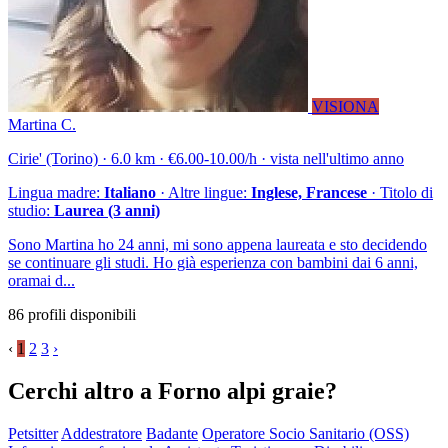
VISIONA
Martina C.
Cirie' (Torino) · 6.0 km · €6.00-10.00/h · vista nell'ultimo anno
Lingua madre:
Italiano
· Altre lingue:
Inglese, Francese
· Titolo di
studio:
Laurea (3 anni)
Sono Martina ho 24 anni, mi sono appena laureata e sto decidendo
se continuare gli studi. Ho già esperienza con bambini dai 6 anni,
oramai d...
86 profili disponibili
‹
1
2
3
›
Cerchi altro a Forno alpi graie?
Petsitter
Addestratore
Badante
Operatore Socio Sanitario (OSS)