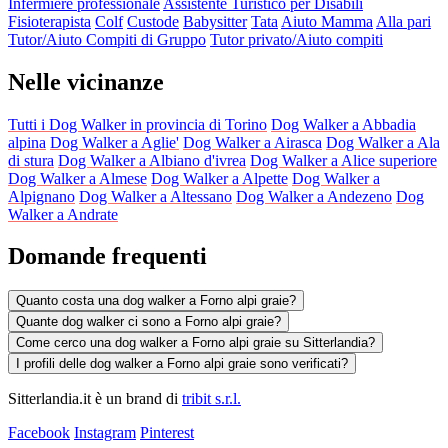
Infermiere professionale
Assistente Turistico per Disabili
Fisioterapista
Colf
Custode
Babysitter
Tata
Aiuto Mamma
Alla pari
Tutor/Aiuto Compiti di Gruppo
Tutor privato/Aiuto compiti
Nelle vicinanze
Tutti i Dog Walker in provincia di Torino
Dog Walker a Abbadia
alpina
Dog Walker a Aglie'
Dog Walker a Airasca
Dog Walker a Ala
di stura
Dog Walker a Albiano d'ivrea
Dog Walker a Alice superiore
Dog Walker a Almese
Dog Walker a Alpette
Dog Walker a
Alpignano
Dog Walker a Altessano
Dog Walker a Andezeno
Dog
Walker a Andrate
Domande frequenti
Quanto costa una dog walker a Forno alpi graie?
Quante dog walker ci sono a Forno alpi graie?
Come cerco una dog walker a Forno alpi graie su Sitterlandia?
I profili delle dog walker a Forno alpi graie sono verificati?
Sitterlandia.it è un brand di
tribit s.r.l.
Facebook
Instagram
Pinterest