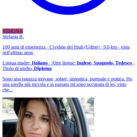
VISIONA
Stefania B.
100 anni di esperienza · Cividale del friuli (Udine) · 9.0 km · vista
nell'ultimo anno
Lingua madre:
Italiano
· Altre lingue:
Inglese, Spagnolo, Tedesco
·
Titolo di studio:
Diploma
Sono una ragazza giovane, solare, simpatica, puntuale e pratica. Ho
una sorella più piccola e in passato mi sono occupata di lei, visto
che...