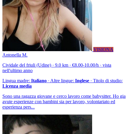
VISIONA
Antonella M.
Cividale del friuli (Udine) · 9.0 km · €8.00-10.00/h · vista
nell'ultimo anno
Lingua madre:
Italiano
· Altre lingue:
Inglese
· Titolo di studio:
Licenza media
Sono una ragazza giovane e cerco lavoro come babysitter. Ho gia
avute esperienze con bambini sia per lavoro, volontariato ed
esperienza pers...