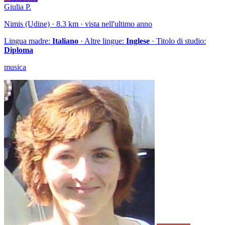
Giulia P.
Nimis (Udine) · 8.3 km · vista nell'ultimo anno
Lingua madre:
Italiano
· Altre lingue:
Inglese
· Titolo di studio:
Diploma
musica