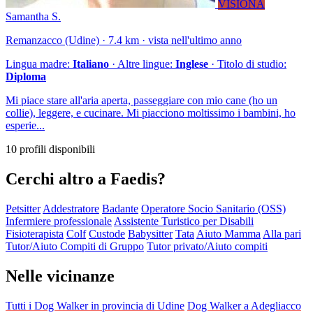
VISIONA
Samantha S.
Remanzacco (Udine) · 7.4 km · vista nell'ultimo anno
Lingua madre:
Italiano
· Altre lingue:
Inglese
· Titolo di studio:
Diploma
Mi piace stare all'aria aperta, passeggiare con mio cane (ho un
collie), leggere, e cucinare. Mi piacciono moltissimo i bambini, ho
esperie...
10 profili disponibili
Cerchi altro a Faedis?
Petsitter
Addestratore
Badante
Operatore Socio Sanitario (OSS)
Infermiere professionale
Assistente Turistico per Disabili
Fisioterapista
Colf
Custode
Babysitter
Tata
Aiuto Mamma
Alla pari
Tutor/Aiuto Compiti di Gruppo
Tutor privato/Aiuto compiti
Nelle vicinanze
Tutti i Dog Walker in provincia di Udine
Dog Walker a Adegliacco