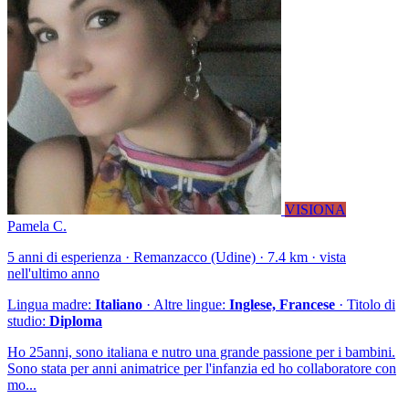
VISIONA
Pamela C.
5 anni di esperienza · Remanzacco (Udine) · 7.4 km · vista
nell'ultimo anno
Lingua madre:
Italiano
· Altre lingue:
Inglese, Francese
· Titolo di
studio:
Diploma
Ho 25anni, sono italiana e nutro una grande passione per i bambini.
Sono stata per anni animatrice per l'infanzia ed ho collaboratore con
mo...