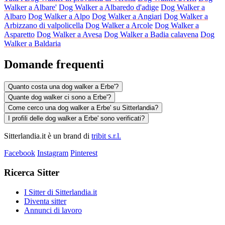
Walker a Albare'
Dog Walker a Albaredo d'adige
Dog Walker a
Albaro
Dog Walker a Alpo
Dog Walker a Angiari
Dog Walker a
Arbizzano di valpolicella
Dog Walker a Arcole
Dog Walker a
Asparetto
Dog Walker a Avesa
Dog Walker a Badia calavena
Dog
Walker a Baldaria
Domande frequenti
Quanto costa una dog walker a Erbe'?
Quante dog walker ci sono a Erbe'?
Come cerco una dog walker a Erbe' su Sitterlandia?
I profili delle dog walker a Erbe' sono verificati?
Sitterlandia.it è un brand di
tribit s.r.l.
Facebook
Instagram
Pinterest
Ricerca Sitter
I Sitter di Sitterlandia.it
Diventa sitter
Annunci di lavoro