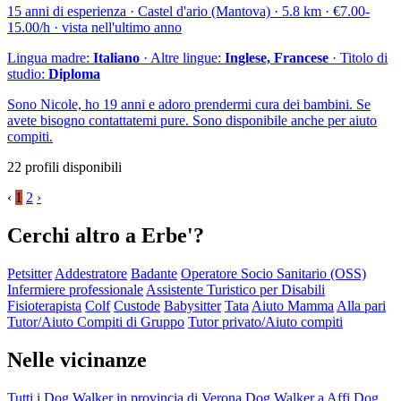
15 anni di esperienza · Castel d'ario (Mantova) · 5.8 km · €7.00-
15.00/h · vista nell'ultimo anno
Lingua madre:
Italiano
· Altre lingue:
Inglese, Francese
· Titolo di
studio:
Diploma
Sono Nicole, ho 19 anni e adoro prendermi cura dei bambini. Se
avete bisogno contattatemi pure. Sono disponibile anche per aiuto
compiti.
22 profili disponibili
‹
1
2
›
Cerchi altro a Erbe'?
Petsitter
Addestratore
Badante
Operatore Socio Sanitario (OSS)
Infermiere professionale
Assistente Turistico per Disabili
Fisioterapista
Colf
Custode
Babysitter
Tata
Aiuto Mamma
Alla pari
Tutor/Aiuto Compiti di Gruppo
Tutor privato/Aiuto compiti
Nelle vicinanze
Tutti i Dog Walker in provincia di Verona
Dog Walker a Affi
Dog