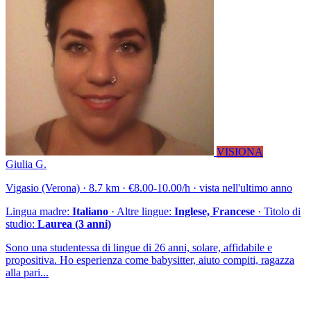
VISIONA
Giulia G.
Vigasio (Verona) · 8.7 km · €8.00-10.00/h · vista nell'ultimo anno
Lingua madre:
Italiano
· Altre lingue:
Inglese, Francese
· Titolo di
studio:
Laurea (3 anni)
Sono una studentessa di lingue di 26 anni, solare, affidabile e
propositiva. Ho esperienza come babysitter, aiuto compiti, ragazza
alla pari...