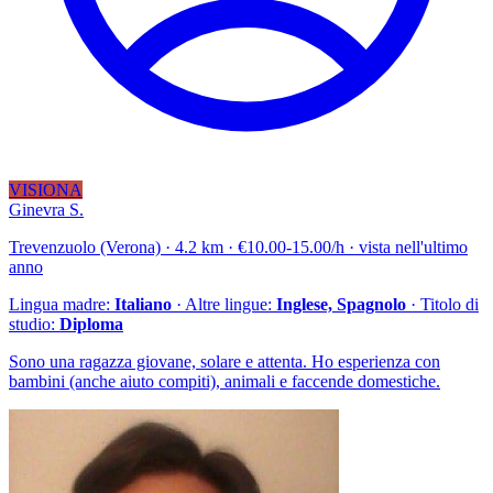
VISIONA
Ginevra S.
Trevenzuolo (Verona) · 4.2 km · €10.00-15.00/h · vista nell'ultimo
anno
Lingua madre:
Italiano
· Altre lingue:
Inglese, Spagnolo
· Titolo di
studio:
Diploma
Sono una ragazza giovane, solare e attenta. Ho esperienza con
bambini (anche aiuto compiti), animali e faccende domestiche.