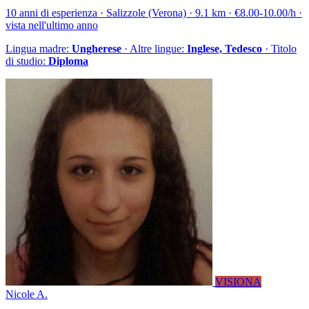
10 anni di esperienza · Salizzole (Verona) · 9.1 km · €8.00-10.00/h ·
vista nell'ultimo anno
Lingua madre:
Ungherese
· Altre lingue:
Inglese, Tedesco
· Titolo
di studio:
Diploma
VISIONA
Nicole A.