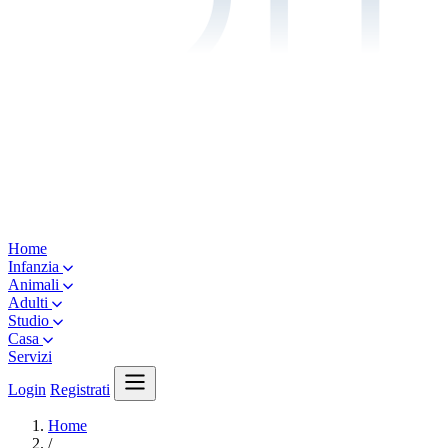
Home
Infanzia
Animali
Adulti
Studio
Casa
Servizi
Login
Registrati
Home
/