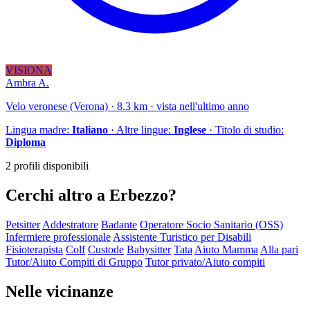
VISIONA
Ambra A.
Velo veronese (Verona) · 8.3 km · vista nell'ultimo anno
Lingua madre:
Italiano
· Altre lingue:
Inglese
· Titolo di studio:
Diploma
2 profili disponibili
Cerchi altro a Erbezzo?
Petsitter
Addestratore
Badante
Operatore Socio Sanitario (OSS)
Infermiere professionale
Assistente Turistico per Disabili
Fisioterapista
Colf
Custode
Babysitter
Tata
Aiuto Mamma
Alla pari
Tutor/Aiuto Compiti di Gruppo
Tutor privato/Aiuto compiti
Nelle vicinanze