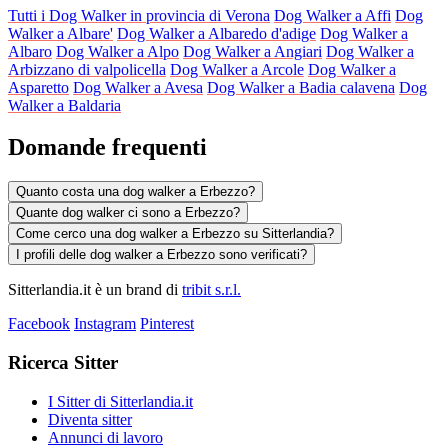
Tutti i Dog Walker in provincia di Verona
Dog Walker a Affi
Dog
Walker a Albare'
Dog Walker a Albaredo d'adige
Dog Walker a
Albaro
Dog Walker a Alpo
Dog Walker a Angiari
Dog Walker a
Arbizzano di valpolicella
Dog Walker a Arcole
Dog Walker a
Asparetto
Dog Walker a Avesa
Dog Walker a Badia calavena
Dog
Walker a Baldaria
Domande frequenti
Quanto costa una dog walker a Erbezzo?
Quante dog walker ci sono a Erbezzo?
Come cerco una dog walker a Erbezzo su Sitterlandia?
I profili delle dog walker a Erbezzo sono verificati?
Sitterlandia.it è un brand di
tribit s.r.l.
Facebook
Instagram
Pinterest
Ricerca Sitter
I Sitter di Sitterlandia.it
Diventa sitter
Annunci di lavoro