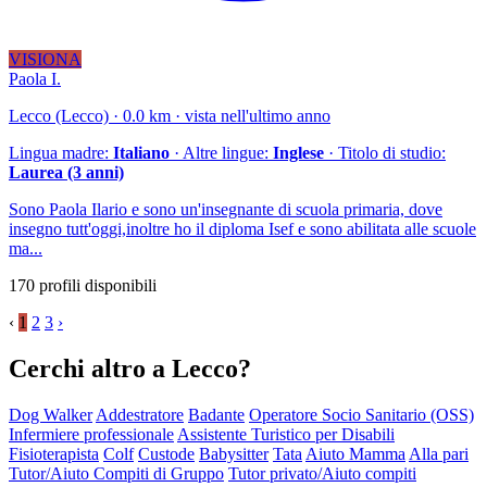
VISIONA
Paola I.
Lecco (Lecco) · 0.0 km · vista nell'ultimo anno
Lingua madre:
Italiano
· Altre lingue:
Inglese
· Titolo di studio:
Laurea (3 anni)
Sono Paola Ilario e sono un'insegnante di scuola primaria, dove
insegno tutt'oggi,inoltre ho il diploma Isef e sono abilitata alle scuole
ma...
170 profili disponibili
‹
1
2
3
›
Cerchi altro a Lecco?
Dog Walker
Addestratore
Badante
Operatore Socio Sanitario (OSS)
Infermiere professionale
Assistente Turistico per Disabili
Fisioterapista
Colf
Custode
Babysitter
Tata
Aiuto Mamma
Alla pari
Tutor/Aiuto Compiti di Gruppo
Tutor privato/Aiuto compiti