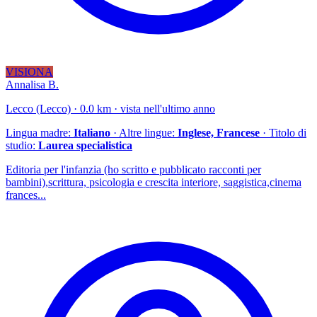
VISIONA
Annalisa B.
Lecco (Lecco) · 0.0 km · vista nell'ultimo anno
Lingua madre:
Italiano
· Altre lingue:
Inglese, Francese
· Titolo di
studio:
Laurea specialistica
Editoria per l'infanzia (ho scritto e pubblicato racconti per
bambini),scrittura, psicologia e crescita interiore, saggistica,cinema
frances...