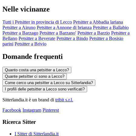
Nelle vicinanze
Tutti i Petsitter in provincia di Lecco
Petsitter a Abbadia lariana
Petsitter a Airuno
Petsitter a Annone di brianza
Petsitter a Ballabio
Petsitter a Barzago
Petsitter a Barzano'
Petsitter a Barzio
Petsitter a
Bellano
Petsitter a Beverate
Petsitter a Bindo
Petsitter a Bosisio
parini
Petsitter a Brivio
Domande frequenti
Quanto costa una petsitter a Lecco?
Quante petsitter ci sono a Lecco?
Come cerco una petsitter a Lecco su Sitterlandia?
I profili delle petsitter a Lecco sono verificati?
Sitterlandia.it è un brand di
tribit s.r.l.
Facebook
Instagram
Pinterest
Ricerca Sitter
I Sitter di Sitterlandia.it