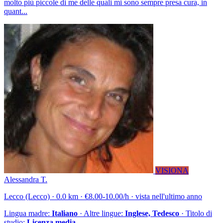
molto più piccole di me delle quali mi sono sempre presa cura, in
quant...
VISIONA
Alessandra T.
Lecco (Lecco) · 0.0 km · €8.00-10.00/h · vista nell'ultimo anno
Lingua madre:
Italiano
· Altre lingue:
Inglese, Tedesco
· Titolo di
studio:
Licenza media