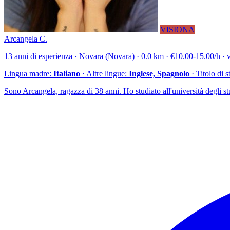
VISIONA
Arcangela C.
13 anni di esperienza · Novara (Novara) · 0.0 km · €10.00-15.00/h · v
Lingua madre:
Italiano
· Altre lingue:
Inglese, Spagnolo
· Titolo di 
Sono Arcangela, ragazza di 38 anni. Ho studiato all'università degli st