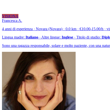
VISIONA
Francesca A.
4 anni di esperienza · Novara (Novara) · 0.0 km · €10.00-15.00/h · vi
Lingua madre:
Italiano
· Altre lingue:
Inglese
· Titolo di studio:
Dipl
Sono una ragazza responsabile, solare e molto paziente, con una natur