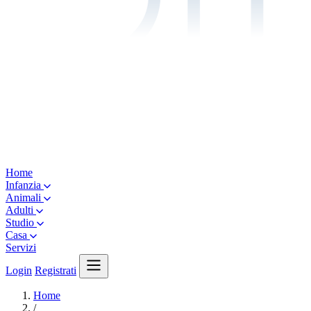
Home
Infanzia
Animali
Adulti
Studio
Casa
Servizi
Login
Registrati
Home
/