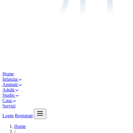
Home
Infanzia
Animali
Adulti
Studio
Casa
Servizi
Login
Registrati
Home
/