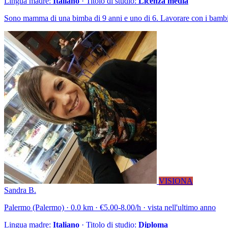
Lingua madre:
Italiano
· Titolo di studio:
Licenza media
Sono mamma di una bimba di 9 anni e uno di 6. Lavorare con i bambini 
VISIONA
Sandra B.
Palermo (Palermo) · 0.0 km · €5.00-8.00/h · vista nell'ultimo anno
Lingua madre:
Italiano
· Titolo di studio:
Diploma