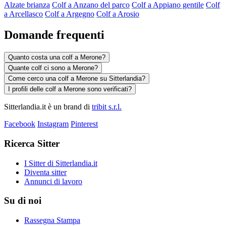
Alzate brianza
Colf a Anzano del parco
Colf a Appiano gentile
Colf
a Arcellasco
Colf a Argegno
Colf a Arosio
Domande frequenti
Quanto costa una colf a Merone?
Quante colf ci sono a Merone?
Come cerco una colf a Merone su Sitterlandia?
I profili delle colf a Merone sono verificati?
Sitterlandia.it è un brand di
tribit s.r.l.
Facebook
Instagram
Pinterest
Ricerca Sitter
I Sitter di Sitterlandia.it
Diventa sitter
Annunci di lavoro
Su di noi
Rassegna Stampa