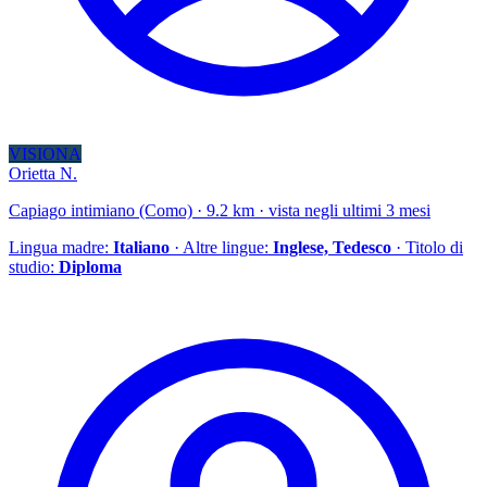
VISIONA
Orietta N.
Capiago intimiano (Como) · 9.2 km · vista negli ultimi 3 mesi
Lingua madre:
Italiano
· Altre lingue:
Inglese, Tedesco
· Titolo di
studio:
Diploma