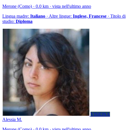
Merone (Como) · 0.0 km · vista nell'ultimo anno
Lingua madre:
Italiano
· Altre lingue:
Inglese, Francese
· Titolo di
studio:
Diploma
VISIONA
Alessia M.
Merone (Como) · 0.0 km · vista nell'ultimo anno