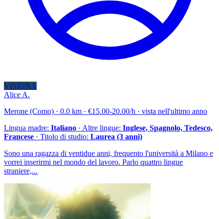
VISIONA
Alice A.
Merone (Como) · 0.0 km · €15.00-20.00/h · vista nell'ultimo anno
Lingua madre:
Italiano
· Altre lingue:
Inglese, Spagnolo, Tedesco,
Francese
· Titolo di studio:
Laurea (3 anni)
Sono una ragazza di ventidue anni, frequento l'università a Milano e
vorrei inserirmi nel mondo del lavoro. Parlo quattro lingue
straniere,...