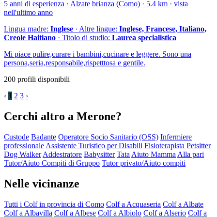
5 anni di esperienza · Alzate brianza (Como) · 5.4 km · vista
nell'ultimo anno
Lingua madre:
Inglese
· Altre lingue:
Inglese, Francese, Italiano,
Creole Haitiano
· Titolo di studio:
Laurea specialistica
Mi piace pulire,curare i bambini,cucinare e leggere. Sono una
persona,seria,responsabile,rispetttosa e gentile.
200 profili disponibili
‹
1
2
3
›
Cerchi altro a Merone?
Custode
Badante
Operatore Socio Sanitario (OSS)
Infermiere
professionale
Assistente Turistico per Disabili
Fisioterapista
Petsitter
Dog Walker
Addestratore
Babysitter
Tata
Aiuto Mamma
Alla pari
Tutor/Aiuto Compiti di Gruppo
Tutor privato/Aiuto compiti
Nelle vicinanze
Tutti i Colf in provincia di Como
Colf a Acquaseria
Colf a Albate
Colf a Albavilla
Colf a Albese
Colf a Albiolo
Colf a Alserio
Colf a