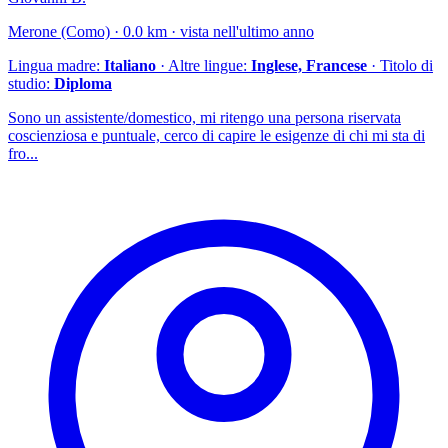
Merone (Como) · 0.0 km · vista nell'ultimo anno
Lingua madre:
Italiano
· Altre lingue:
Inglese, Francese
· Titolo di
studio:
Diploma
Sono un assistente/domestico, mi ritengo una persona riservata
coscienziosa e puntuale, cerco di capire le esigenze di chi mi sta di
fro...