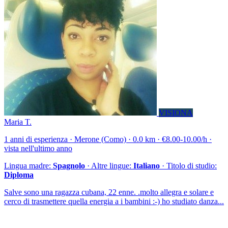
VISIONA
Maria T.
1 anni di esperienza · Merone (Como) · 0.0 km · €8.00-10.00/h ·
vista nell'ultimo anno
Lingua madre:
Spagnolo
· Altre lingue:
Italiano
· Titolo di studio:
Diploma
Salve sono una ragazza cubana, 22 enne. .molto allegra e solare e
cerco di trasmettere quella energia a i bambini :-) ho studiato danza...