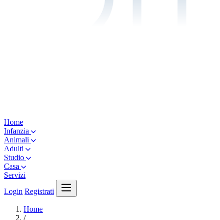
Home
Infanzia
Animali
Adulti
Studio
Casa
Servizi
Login
Registrati
Home
/