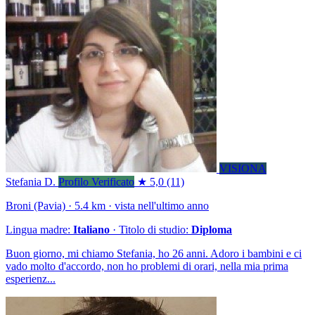
VISIONA
Stefania D.
Profilo Verificato
★ 5,0
(11)
Broni (Pavia) · 5.4 km · vista nell'ultimo anno
Lingua madre:
Italiano
· Titolo di studio:
Diploma
Buon giorno, mi chiamo Stefania, ho 26 anni. Adoro i bambini e ci
vado molto d'accordo, non ho problemi di orari, nella mia prima
esperienz...