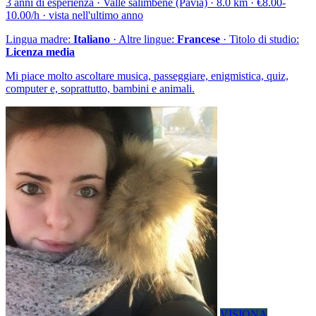
3 anni di esperienza · Valle salimbene (Pavia) · 8.0 km · €8.00-
10.00/h · vista nell'ultimo anno
Lingua madre:
Italiano
· Altre lingue:
Francese
· Titolo di studio:
Licenza media
Mi piace molto ascoltare musica, passeggiare, enigmistica, quiz,
computer e, soprattutto, bambini e animali.
VISIONA