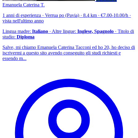
Emanuela Caterina T.
1 anni di esperienza · Verrua po (Pavia) · 8.4 km · €7.00-10.00/h ·
vista nell'ultimo anno
Lingua madre:
Italiano
· Altre lingue:
Inglese, Spagnolo
· Titolo di
studio:
Diploma
Salve, mi chiamo Emanuela Caterina Tacconi ed ho 20, ho deciso di
iscrivermi a questo sito avendo conseguito gli studi richiesti e
essendo m...