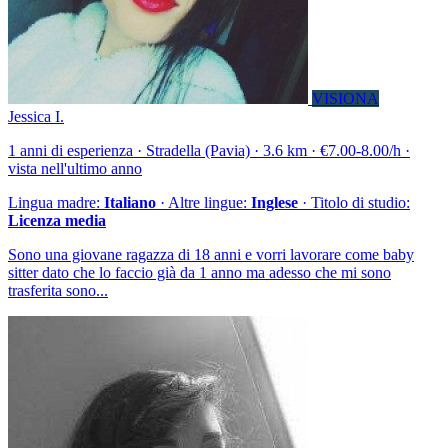
VISIONA
Jessica I.
1 anni di esperienza · Stradella (Pavia) · 3.6 km · €7.00-8.00/h ·
vista nell'ultimo anno
Lingua madre:
Italiano
· Altre lingue:
Inglese
· Titolo di studio:
Licenza media
Sono una giovane ragazza di 18 anni e vorri lavorare come baby
sitter dato che lo faccio già da 1 anno ma adesso che mi sono
trasferita sono...