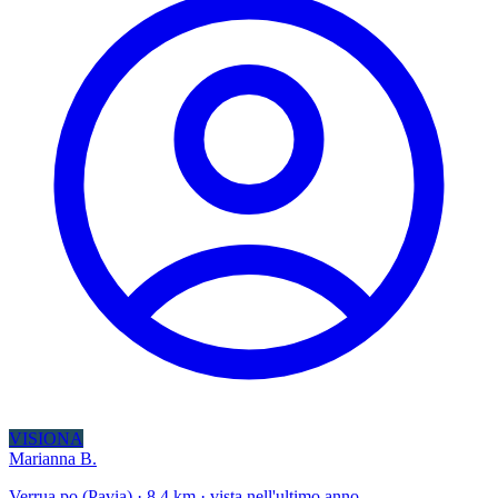
VISIONA
Marianna B.
Verrua po (Pavia) · 8.4 km · vista nell'ultimo anno