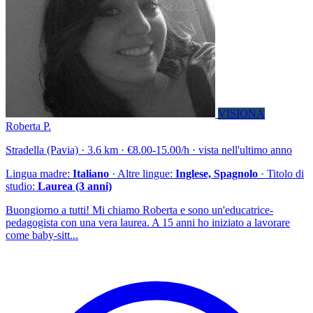
VISIONA
Roberta P.
Stradella (Pavia) · 3.6 km · €8.00-15.00/h · vista nell'ultimo anno
Lingua madre:
Italiano
· Altre lingue:
Inglese, Spagnolo
· Titolo di
studio:
Laurea (3 anni)
Buongiorno a tutti! Mi chiamo Roberta e sono un'educatrice-
pedagogista con una vera laurea. A 15 anni ho iniziato a lavorare
come baby-sitt...