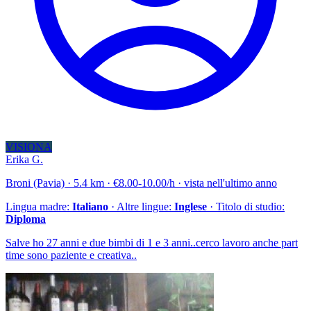
VISIONA
Erika G.
Broni (Pavia) · 5.4 km · €8.00-10.00/h · vista nell'ultimo anno
Lingua madre:
Italiano
· Altre lingue:
Inglese
· Titolo di studio:
Diploma
Salve ho 27 anni e due bimbi di 1 e 3 anni..cerco lavoro anche part
time sono paziente e creativa..