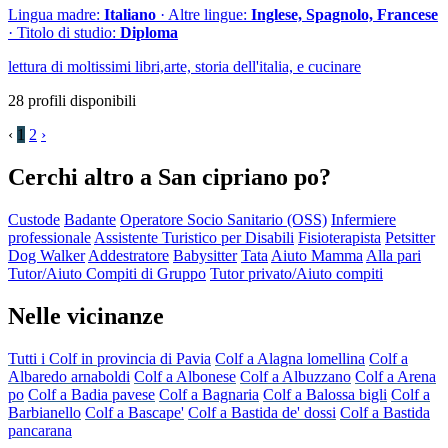
Lingua madre:
Italiano
· Altre lingue:
Inglese, Spagnolo, Francese
· Titolo di studio:
Diploma
lettura di moltissimi libri,arte, storia dell'italia, e cucinare
28 profili disponibili
‹
1
2
›
Cerchi altro a San cipriano po?
Custode
Badante
Operatore Socio Sanitario (OSS)
Infermiere
professionale
Assistente Turistico per Disabili
Fisioterapista
Petsitter
Dog Walker
Addestratore
Babysitter
Tata
Aiuto Mamma
Alla pari
Tutor/Aiuto Compiti di Gruppo
Tutor privato/Aiuto compiti
Nelle vicinanze
Tutti i Colf in provincia di Pavia
Colf a Alagna lomellina
Colf a
Albaredo arnaboldi
Colf a Albonese
Colf a Albuzzano
Colf a Arena
po
Colf a Badia pavese
Colf a Bagnaria
Colf a Balossa bigli
Colf a
Barbianello
Colf a Bascape'
Colf a Bastida de' dossi
Colf a Bastida
pancarana