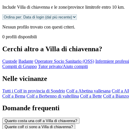
Include Villa di chiavenna e le zone/province limitrofe entro 10 km.
Nessun profilo trovato con questi criteri.
0 profili disponibili
Cerchi altro a Villa di chiavenna?
Custode
Badante
Operatore Socio Sanitario (OSS)
Infermiere profess
Compiti di Gruppo
Tutor privato/Aiuto compiti
Nelle vicinanze
Tutti i Colf in provincia di Sondrio
Colf a Abetina vallesana
Colf a Al
Colf a Bema
Colf a Berbenno di valtellina
Colf a Bette
Colf a Bianzo
Domande frequenti
Quanto costa una colf a Villa di chiavenna?
Quante colf ci sono a Villa di chiavenna?