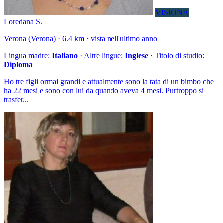
VISIONA
Loredana S.
Verona (Verona) · 6.4 km · vista nell'ultimo anno
Lingua madre:
Italiano
· Altre lingue:
Inglese
· Titolo di studio:
Diploma
Ho tre figli ormai grandi e attualmente sono la tata di un bimbo che
ha 22 mesi e sono con lui da quando aveva 4 mesi. Purtroppo si
trasfer...