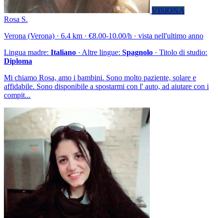
VISIONA
Rosa S.
Verona (Verona) · 6.4 km · €8.00-10.00/h · vista nell'ultimo anno
Lingua madre:
Italiano
· Altre lingue:
Spagnolo
· Titolo di studio:
Diploma
Mi chiamo Rosa, amo i bambini. Sono molto paziente, solare e
affidabile. Sono disponibile a spostarmi con l' auto, ad aiutare con i
compit...