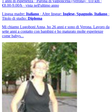
1 anni di esperienza · Parona di valpolicella (Verona) · 0.0 km ·
€8.00-9.00/h · vista nell'ultimo anno
Lingua madre:
Italiano
· Altre lingue:
Inglese, Spagnolo, Italiano
·
Titolo di studio:
Diploma
Mi chiamo Lugoboni Anna, ho 26 anni e sono di Verona. Lavoro da
sette anni a contatto con bambini e ho maturato molte esperienze
come babys...