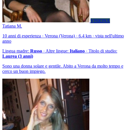
VISIONA
Tatiana M.
10 anni di esperienza · Verona (Verona) · 6.4 km · vista nell'ultimo
anno
Lingua madre:
Russo
· Altre lingue:
Italiano
· Titolo di studio:
Laurea (3 anni)
Sono una donna solare e gentile. Abito a Verona da molto tempo e
cerco un buon impiego.