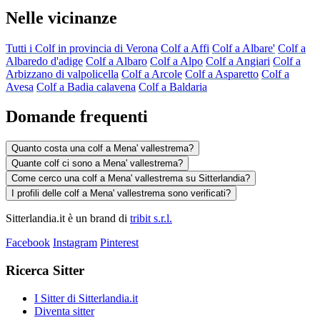
Nelle vicinanze
Tutti i Colf in provincia di Verona
Colf a Affi
Colf a Albare'
Colf a
Albaredo d'adige
Colf a Albaro
Colf a Alpo
Colf a Angiari
Colf a
Arbizzano di valpolicella
Colf a Arcole
Colf a Asparetto
Colf a
Avesa
Colf a Badia calavena
Colf a Baldaria
Domande frequenti
Quanto costa una colf a Mena' vallestrema?
Quante colf ci sono a Mena' vallestrema?
Come cerco una colf a Mena' vallestrema su Sitterlandia?
I profili delle colf a Mena' vallestrema sono verificati?
Sitterlandia.it è un brand di
tribit s.r.l.
Facebook
Instagram
Pinterest
Ricerca Sitter
I Sitter di Sitterlandia.it
Diventa sitter