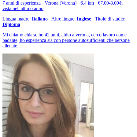
7 anni di esperienza · Verona (Verona) · 6.4 km · €7.00-8.00/h ·
vista nell'ultimo anno
Lingua madre:
Italiano
· Altre lingue:
Inglese
· Titolo di studio:
Diploma
Mi chiamo chiara, ho 42 anni, abito a verona, cerco lavoro come
badante, ho esperienza sia con persone autosufficienti che persone
allettate...