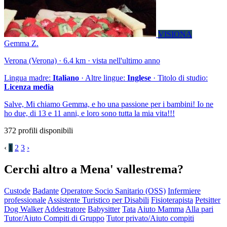
VISIONA
Gemma Z.
Verona (Verona) · 6.4 km · vista nell'ultimo anno
Lingua madre:
Italiano
· Altre lingue:
Inglese
· Titolo di studio:
Licenza media
Salve, Mi chiamo Gemma, e ho una passione per i bambini! Io ne
ho due, di 13 e 11 anni, e loro sono tutta la mia vita!!!
372 profili disponibili
‹
1
2
3
›
Cerchi altro a Mena' vallestrema?
Custode
Badante
Operatore Socio Sanitario (OSS)
Infermiere
professionale
Assistente Turistico per Disabili
Fisioterapista
Petsitter
Dog Walker
Addestratore
Babysitter
Tata
Aiuto Mamma
Alla pari
Tutor/Aiuto Compiti di Gruppo
Tutor privato/Aiuto compiti