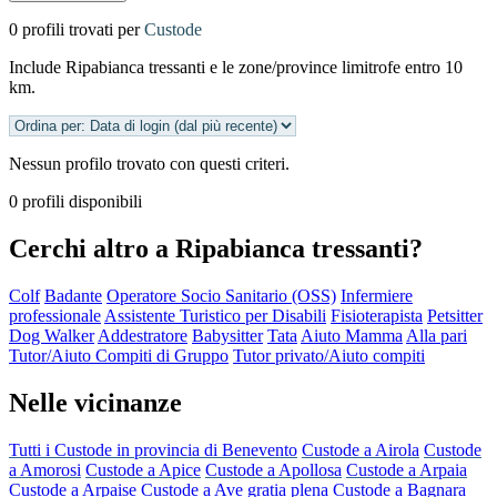
0 profili trovati per
Custode
Include Ripabianca tressanti e le zone/province limitrofe entro 10
km.
Nessun profilo trovato con questi criteri.
0 profili disponibili
Cerchi altro a Ripabianca tressanti?
Colf
Badante
Operatore Socio Sanitario (OSS)
Infermiere
professionale
Assistente Turistico per Disabili
Fisioterapista
Petsitter
Dog Walker
Addestratore
Babysitter
Tata
Aiuto Mamma
Alla pari
Tutor/Aiuto Compiti di Gruppo
Tutor privato/Aiuto compiti
Nelle vicinanze
Tutti i Custode in provincia di Benevento
Custode a Airola
Custode
a Amorosi
Custode a Apice
Custode a Apollosa
Custode a Arpaia
Custode a Arpaise
Custode a Ave gratia plena
Custode a Bagnara