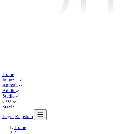
Home
Infanzia
Animali
Adulti
Studio
Casa
Servizi
Login
Registrati
Home
/