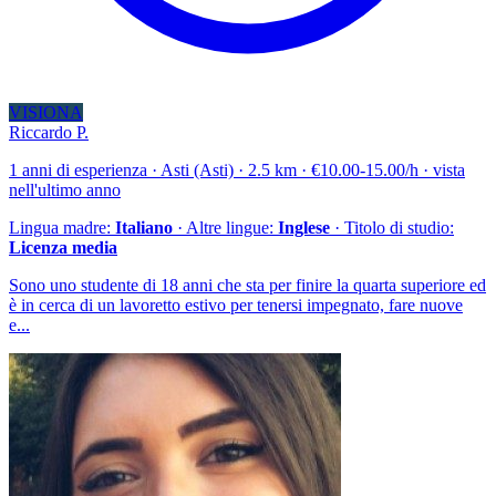
VISIONA
Riccardo P.
1 anni di esperienza · Asti (Asti) · 2.5 km · €10.00-15.00/h · vista
nell'ultimo anno
Lingua madre:
Italiano
· Altre lingue:
Inglese
· Titolo di studio:
Licenza media
Sono uno studente di 18 anni che sta per finire la quarta superiore ed
è in cerca di un lavoretto estivo per tenersi impegnato, fare nuove
e...