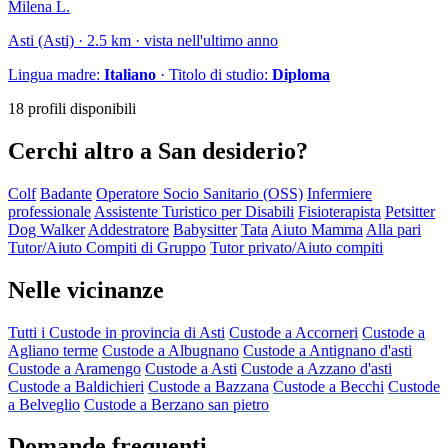
Milena L.
Asti (Asti) · 2.5 km · vista nell'ultimo anno
Lingua madre:
Italiano
· Titolo di studio:
Diploma
18 profili disponibili
Cerchi altro a San desiderio?
Colf
Badante
Operatore Socio Sanitario (OSS)
Infermiere
professionale
Assistente Turistico per Disabili
Fisioterapista
Petsitter
Dog Walker
Addestratore
Babysitter
Tata
Aiuto Mamma
Alla pari
Tutor/Aiuto Compiti di Gruppo
Tutor privato/Aiuto compiti
Nelle vicinanze
Tutti i Custode in provincia di Asti
Custode a Accorneri
Custode a
Agliano terme
Custode a Albugnano
Custode a Antignano d'asti
Custode a Aramengo
Custode a Asti
Custode a Azzano d'asti
Custode a Baldichieri
Custode a Bazzana
Custode a Becchi
Custode
a Belveglio
Custode a Berzano san pietro
Domande frequenti