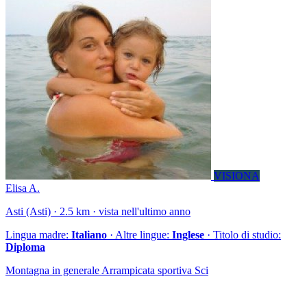
VISIONA
Elisa A.
Asti (Asti) · 2.5 km · vista nell'ultimo anno
Lingua madre:
Italiano
· Altre lingue:
Inglese
· Titolo di studio:
Diploma
Montagna in generale Arrampicata sportiva Sci