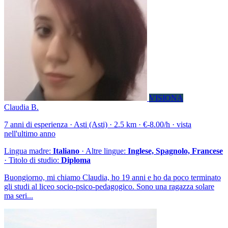
VISIONA
Claudia B.
7 anni di esperienza · Asti (Asti) · 2.5 km · €-8.00/h · vista
nell'ultimo anno
Lingua madre:
Italiano
· Altre lingue:
Inglese, Spagnolo, Francese
· Titolo di studio:
Diploma
Buongiorno, mi chiamo Claudia, ho 19 anni e ho da poco terminato
gli studi al liceo socio-psico-pedagogico. Sono una ragazza solare
ma seri...