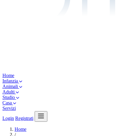
Home
Infanzia
Animali
Adulti
Studio
Casa
Servizi
Login
Registrati
Home
/