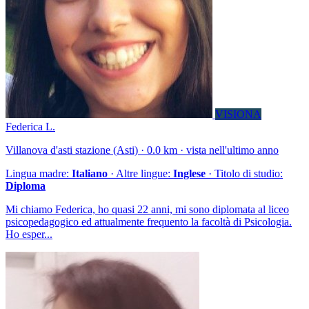
VISIONA
Federica L.
Villanova d'asti stazione (Asti) · 0.0 km · vista nell'ultimo anno
Lingua madre:
Italiano
· Altre lingue:
Inglese
· Titolo di studio:
Diploma
Mi chiamo Federica, ho quasi 22 anni, mi sono diplomata al liceo
psicopedagogico ed attualmente frequento la facoltà di Psicologia.
Ho esper...