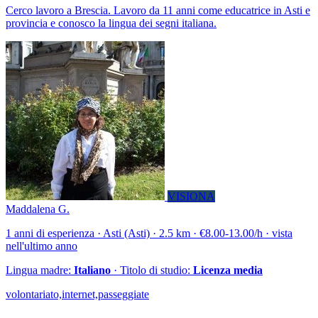
Cerco lavoro a Brescia. Lavoro da 11 anni come educatrice in Asti e
provincia e conosco la lingua dei segni italiana.
VISIONA
Maddalena G.
1 anni di esperienza · Asti (Asti) · 2.5 km · €8.00-13.00/h · vista
nell'ultimo anno
Lingua madre:
Italiano
· Titolo di studio:
Licenza media
volontariato,internet,passeggiate