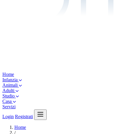
Home
Infanzia
Animali
Adulti
Studio
Casa
Servizi
Login
Registrati
Home
/