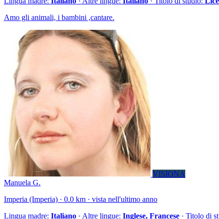
Lingua madre:
Italiano
· Altre lingue:
Italiano
· Titolo di studio:
Lic
Amo gli animali, i bambini ,cantare.
VISIONA
Manuela G.
Imperia (Imperia) · 0.0 km · vista nell'ultimo anno
Lingua madre:
Italiano
· Altre lingue:
Inglese, Francese
· Titolo di s