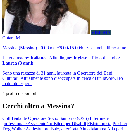
VISIONA
Chiara M.
Messina (Messina) · 0.0 km · €8.00-15.00/h · vista nell'ultimo anno
Lingua madre:
Italiano
· Altre lingue:
Inglese
· Titolo di studio:
Laurea (3 anni)
Sono una ragazza di 31 anni, laureata in Operatore dei Beni
Culturali. Attualmente sono disoccupata in cerca di un lavoro. Ho
maturato esper...
4 profili disponibili
Cerchi altro a Messina?
Colf
Badante
Operatore Socio Sanitario (OSS)
Infermiere
professionale
Assistente Turistico per Disabili
Fisioterapista
Petsitter
Dog Walker
Addestratore
Babysitter
Tata
Aiuto Mamma
Alla pari