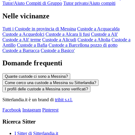
Tutor/Aiuto Compiti di Gruppo
Tutor privato/Aiuto compiti
Nelle vicinanze
Tutti i Custode in provincia di Messina
Custode a Acquacalda
Custode a Acquedolci
Custode a Alcara li fusi
Custode a Ali'
Custode a Ali' terme
Custode a Alicudi
Custode a Altolia
Custode a
Antillo
Custode a Bafia
Custode a Barcellona pozzo di gotto
Custode a Barracca
Custode a Basico'
Domande frequenti
Quante custode ci sono a Messina?
Come cerco una custode a Messina su Sitterlandia?
I profili delle custode a Messina sono verificati?
Sitterlandia.it è un brand di
tribit s.r.l.
Facebook
Instagram
Pinterest
Ricerca Sitter
I Sitter di Sitterlandia.it