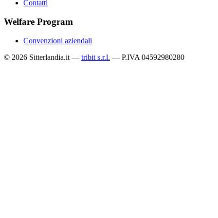
Contatti
Welfare Program
Convenzioni aziendali
© 2026 Sitterlandia.it —
tribit s.r.l.
— P.IVA 04592980280