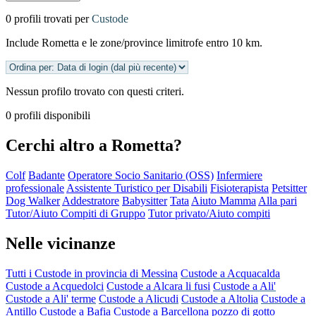
0 profili trovati per
Custode
Include Rometta e le zone/province limitrofe entro 10 km.
Nessun profilo trovato con questi criteri.
0 profili disponibili
Cerchi altro a Rometta?
Colf
Badante
Operatore Socio Sanitario (OSS)
Infermiere
professionale
Assistente Turistico per Disabili
Fisioterapista
Petsitter
Dog Walker
Addestratore
Babysitter
Tata
Aiuto Mamma
Alla pari
Tutor/Aiuto Compiti di Gruppo
Tutor privato/Aiuto compiti
Nelle vicinanze
Tutti i Custode in provincia di Messina
Custode a Acquacalda
Custode a Acquedolci
Custode a Alcara li fusi
Custode a Ali'
Custode a Ali' terme
Custode a Alicudi
Custode a Altolia
Custode a
Antillo
Custode a Bafia
Custode a Barcellona pozzo di gotto