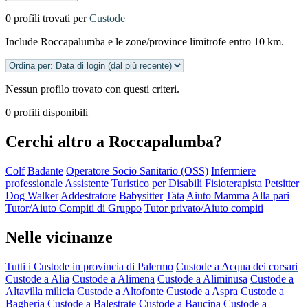
0 profili trovati per
Custode
Include Roccapalumba e le zone/province limitrofe entro 10 km.
Nessun profilo trovato con questi criteri.
0 profili disponibili
Cerchi altro a Roccapalumba?
Colf
Badante
Operatore Socio Sanitario (OSS)
Infermiere
professionale
Assistente Turistico per Disabili
Fisioterapista
Petsitter
Dog Walker
Addestratore
Babysitter
Tata
Aiuto Mamma
Alla pari
Tutor/Aiuto Compiti di Gruppo
Tutor privato/Aiuto compiti
Nelle vicinanze
Tutti i Custode in provincia di Palermo
Custode a Acqua dei corsari
Custode a Alia
Custode a Alimena
Custode a Aliminusa
Custode a
Altavilla milicia
Custode a Altofonte
Custode a Aspra
Custode a
Bagheria
Custode a Balestrate
Custode a Baucina
Custode a