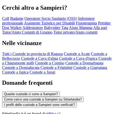
Cerchi altro a Sampieri?
Colf
Badante
Operatore Socio Sanitario (OSS)
Infermiere
professionale
Assistente Turistico per Disabili
Fisioterapista
Petsitter
Dog Walker
Addestratore
Babysitter
Tata
Aiuto Mamma
Alla pari
Tutor/Aiuto Compiti di Gruppo
Tutor privato/Aiuto compiti
Nelle vicinanze
Tutti i Custode in provincia di Ragusa
Custode a Acate
Custode a
Bellocozzo
Custode a Cava d'aliga
Custode a Cava d'ispica
Custode
a Chiaramonte gulfi
Custode a Comiso
Custode a Donnafugata
Custode a Donnalucata
Custode a Frigintini
Custode a Giarratana
Custode a Ispica
Custode a Jungi
Domande frequenti
Quante custode ci sono a Sampieri?
Come cerco una custode a Sampieri su Sitterlandia?
I profili delle custode a Sampieri sono verificati?
Sitterlandia.it è un brand di
tribit s.r.l.