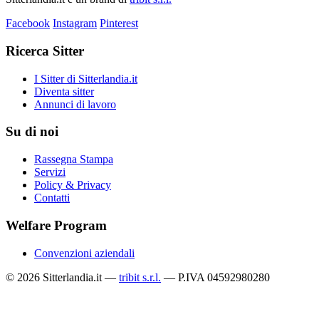
Facebook
Instagram
Pinterest
Ricerca Sitter
I Sitter di Sitterlandia.it
Diventa sitter
Annunci di lavoro
Su di noi
Rassegna Stampa
Servizi
Policy & Privacy
Contatti
Welfare Program
Convenzioni aziendali
© 2026 Sitterlandia.it —
tribit s.r.l.
— P.IVA 04592980280