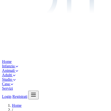
Home
Infanzia
Animali
Adulti
Studio
Casa
Servizi
Login
Registrati
Home
/