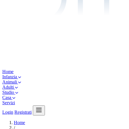
Home
Infanzia
Animali
Adulti
Studio
Casa
Servizi
Login
Registrati
Home
/