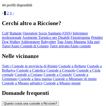
44 profili disponibili
‹
1
2
3
›
Cerchi altro a Riccione?
Colf
Badante
Operatore Socio Sanitario (OSS)
Infermiere
professionale
Assistente Turistico per Disabili
Fisioterapista
Petsitter
Dog Walker
Addestratore
Babysitter
Tata
Aiuto Mamma
Alla pari
Tutor/Aiuto Compiti di Gruppo
Tutor privato/Aiuto compiti
Nelle vicinanze
Tutti i Custode in provincia di Rimini
Custode a Bellaria
Custode a
Bellariva
Custode a Cattolica
Custode a Cerasolo
Custode a Ciola
corniale
Custode a Coriano
Custode a Corpolo'
Custode a
Gemmano
Custode a Igea marina
Custode a Miramare di rimini
Custode a Misano adriatico
Custode a Misano monte
Domande frequenti
Quanto costa una custode a Riccione?