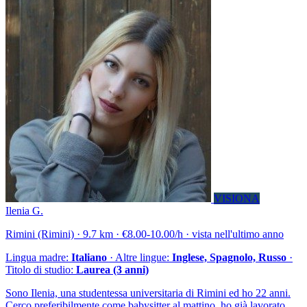
VISIONA
Ilenia G.
Rimini (Rimini) · 9.7 km · €8.00-10.00/h · vista nell'ultimo anno
Lingua madre:
Italiano
· Altre lingue:
Inglese, Spagnolo, Russo
·
Titolo di studio:
Laurea (3 anni)
Sono Ilenia, una studentessa universitaria di Rimini ed ho 22 anni.
Cerco preferibilmente come babysitter al mattino, ho già lavorato