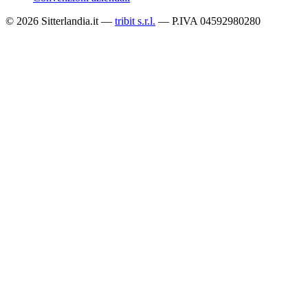
© 2026 Sitterlandia.it —
tribit s.r.l.
— P.IVA 04592980280