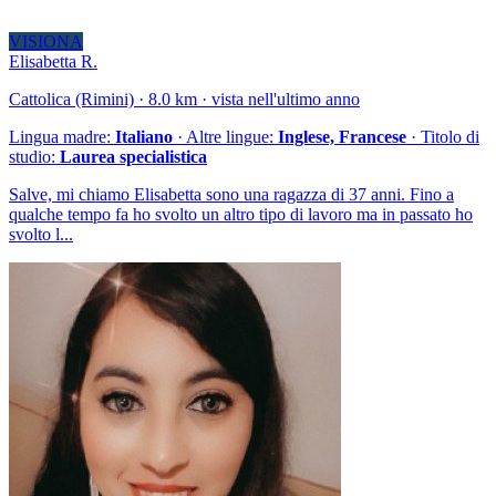
VISIONA
Elisabetta R.
Cattolica (Rimini) · 8.0 km · vista nell'ultimo anno
Lingua madre:
Italiano
· Altre lingue:
Inglese, Francese
· Titolo di
studio:
Laurea specialistica
Salve, mi chiamo Elisabetta sono una ragazza di 37 anni. Fino a
qualche tempo fa ho svolto un altro tipo di lavoro ma in passato ho
svolto l...