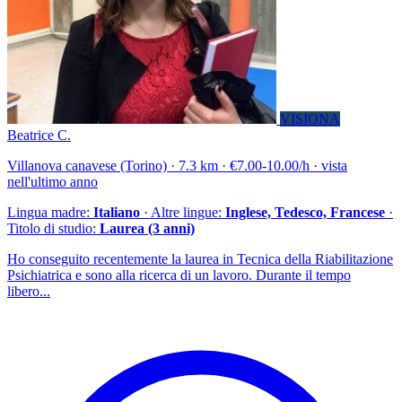
VISIONA
Beatrice C.
Villanova canavese (Torino) · 7.3 km · €7.00-10.00/h · vista
nell'ultimo anno
Lingua madre:
Italiano
· Altre lingue:
Inglese, Tedesco, Francese
·
Titolo di studio:
Laurea (3 anni)
Ho conseguito recentemente la laurea in Tecnica della Riabilitazione
Psichiatrica e sono alla ricerca di un lavoro. Durante il tempo
libero...