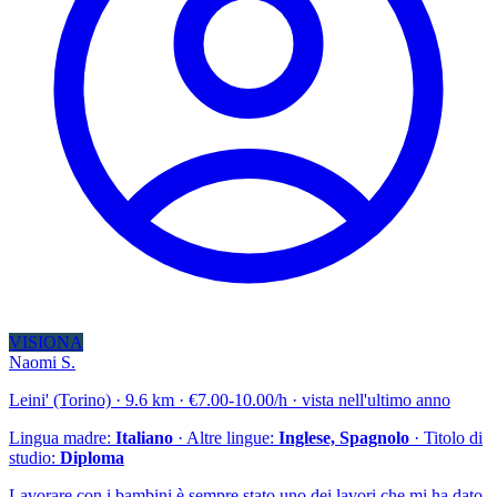
VISIONA
Naomi S.
Leini' (Torino) · 9.6 km · €7.00-10.00/h · vista nell'ultimo anno
Lingua madre:
Italiano
· Altre lingue:
Inglese, Spagnolo
· Titolo di
studio:
Diploma
Lavorare con i bambini è sempre stato uno dei lavori che mi ha dato