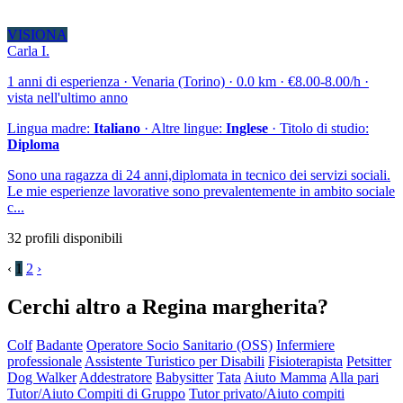
VISIONA
Carla I.
1 anni di esperienza · Venaria (Torino) · 0.0 km · €8.00-8.00/h ·
vista nell'ultimo anno
Lingua madre:
Italiano
· Altre lingue:
Inglese
· Titolo di studio:
Diploma
Sono una ragazza di 24 anni,diplomata in tecnico dei servizi sociali.
Le mie esperienze lavorative sono prevalentemente in ambito sociale
c...
32 profili disponibili
‹
1
2
›
Cerchi altro a Regina margherita?
Colf
Badante
Operatore Socio Sanitario (OSS)
Infermiere
professionale
Assistente Turistico per Disabili
Fisioterapista
Petsitter
Dog Walker
Addestratore
Babysitter
Tata
Aiuto Mamma
Alla pari
Tutor/Aiuto Compiti di Gruppo
Tutor privato/Aiuto compiti