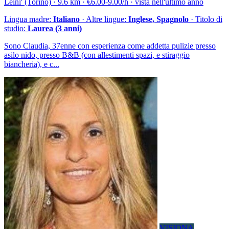
Leini' (Torino) · 9.6 km · €6.00-9.00/h · vista nell'ultimo anno
Lingua madre:
Italiano
· Altre lingue:
Inglese, Spagnolo
· Titolo di
studio:
Laurea (3 anni)
Sono Claudia, 37enne con esperienza come addetta pulizie presso
asilo nido, presso B&B (con allestimenti spazi, e stiraggio
biancheria), e c...
VISIONA