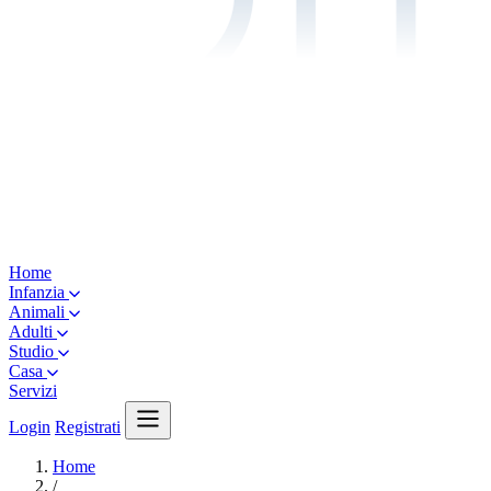
Home
Infanzia
Animali
Adulti
Studio
Casa
Servizi
Login
Registrati
Home
/