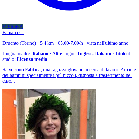
VISIONA
Fabiana C.
Druento (Torino) · 5.4 km · €5.00-7.00/h · vista nell'ultimo anno
Lingua madre:
Italiano
· Altre lingue:
Inglese, Italiano
· Titolo di
studio:
Licenza media
Salve sono Fabiana, una ragazza giovane in cerca di lavoro. Amante
dei bambini specialmente i più piccoli, disposta a trasferimento nel
caso...