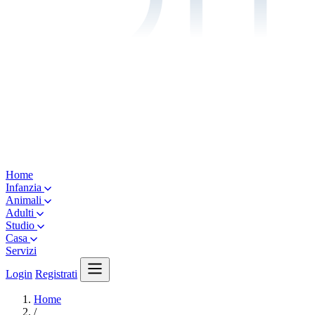
Home
Infanzia
Animali
Adulti
Studio
Casa
Servizi
Login
Registrati
Home
/