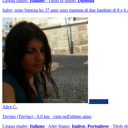
Lingua madre:
Italiano
· Titolo di studio:
Diploma
Salve, sono Simona ho 37 anni sono mamma di due bambini di 8 e 6 
VISIONA
Alice C.
Treviso (Treviso) · 0.0 km · vista nell'ultimo anno
Lingua madre:
Italiano
· Altre lingue:
Inglese, Portoghese
· Titolo d