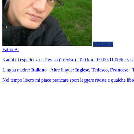
VISIONA
Fabio B.
3 anni di esperienza · Treviso (Treviso) · 0.0 km · €9.00-11.00/h · vis
Lingua madre:
Italiano
· Altre lingue:
Inglese, Tedesco, Francese
· 
Nel tempo libero mi piace praticare sport leggere riviste e qualche libr