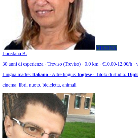
VISIONA
Loredana B.
30 anni di esperienza · Treviso (Treviso) · 0.0 km · €10.00-12.00/h · v
Lingua madre:
Italiano
· Altre lingue:
Inglese
· Titolo di studio:
Dipl
cinema, libri, nuoto, bicicletta, animali.