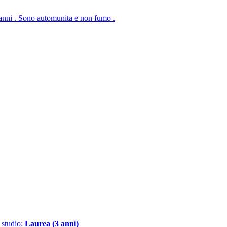
anni . Sono automunita e non fumo .
i studio:
Laurea (3 anni)