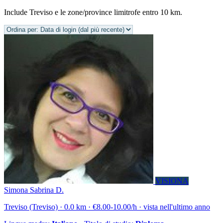
Include Treviso e le zone/province limitrofe entro 10 km.
VISIONA
Simona Sabrina D.
Treviso (Treviso) · 0.0 km · €8.00-10.00/h · vista nell'ultimo anno