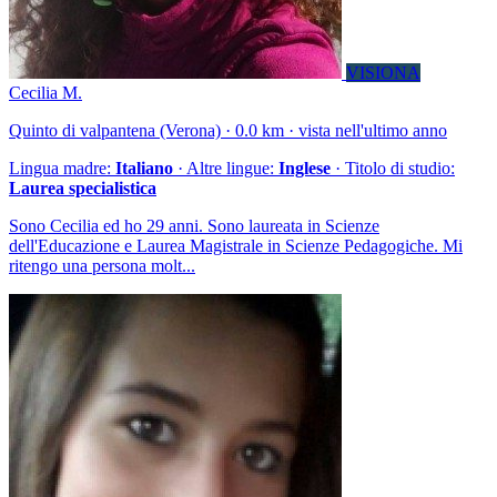
VISIONA
Cecilia M.
Quinto di valpantena (Verona) · 0.0 km · vista nell'ultimo anno
Lingua madre:
Italiano
· Altre lingue:
Inglese
· Titolo di studio:
Laurea specialistica
Sono Cecilia ed ho 29 anni. Sono laureata in Scienze
dell'Educazione e Laurea Magistrale in Scienze Pedagogiche. Mi
ritengo una persona molt...