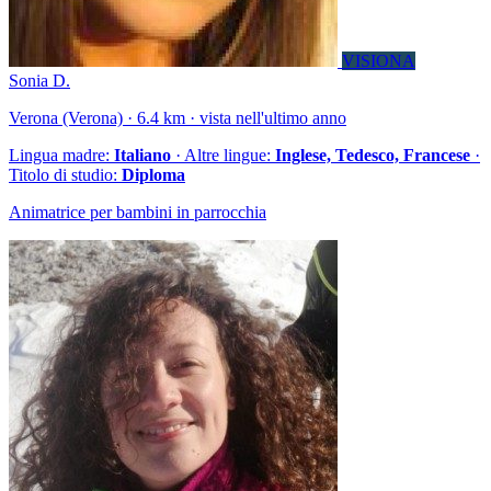
VISIONA
Sonia D.
Verona (Verona) · 6.4 km · vista nell'ultimo anno
Lingua madre:
Italiano
· Altre lingue:
Inglese, Tedesco, Francese
·
Titolo di studio:
Diploma
Animatrice per bambini in parrocchia