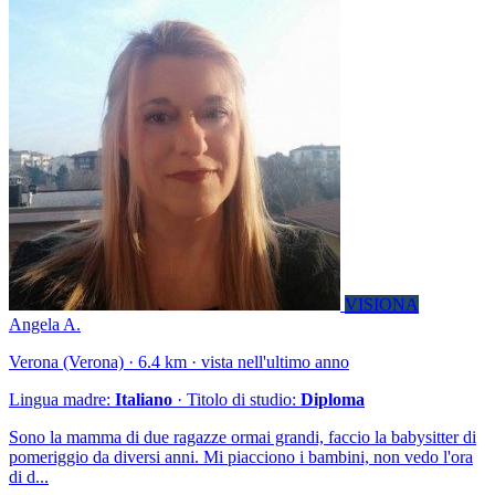
VISIONA
Angela A.
Verona (Verona) · 6.4 km · vista nell'ultimo anno
Lingua madre:
Italiano
· Titolo di studio:
Diploma
Sono la mamma di due ragazze ormai grandi, faccio la babysitter di
pomeriggio da diversi anni. Mi piacciono i bambini, non vedo l'ora
di d...