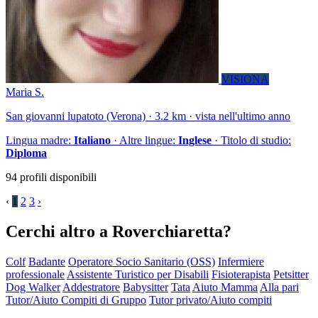
VISIONA
Maria S.
San giovanni lupatoto (Verona) · 3.2 km · vista nell'ultimo anno
Lingua madre:
Italiano
· Altre lingue:
Inglese
· Titolo di studio:
Diploma
94 profili disponibili
‹
1
2
3
›
Cerchi altro a Roverchiaretta?
Colf
Badante
Operatore Socio Sanitario (OSS)
Infermiere
professionale
Assistente Turistico per Disabili
Fisioterapista
Petsitter
Dog Walker
Addestratore
Babysitter
Tata
Aiuto Mamma
Alla pari
Tutor/Aiuto Compiti di Gruppo
Tutor privato/Aiuto compiti