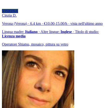
VISIONA
Cinzia D.
Verona (Verona) · 6.4 km · €10.00-15.00/h · vista nell'ultimo anno
Lingua madre:
Italiano
· Altre lingue:
Inglese
· Titolo di studio:
Licenza media
Operatore Shiatsu, mosaico, pittura su vetro