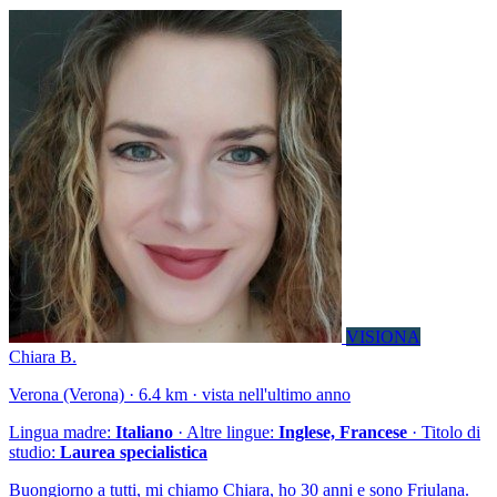
VISIONA
Chiara B.
Verona (Verona) · 6.4 km · vista nell'ultimo anno
Lingua madre:
Italiano
· Altre lingue:
Inglese, Francese
· Titolo di
studio:
Laurea specialistica
Buongiorno a tutti, mi chiamo Chiara, ho 30 anni e sono Friulana.