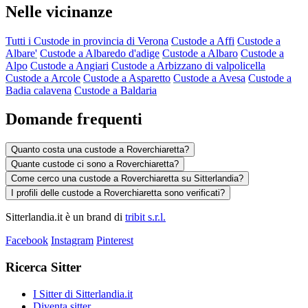
Nelle vicinanze
Tutti i Custode in provincia di Verona
Custode a Affi
Custode a
Albare'
Custode a Albaredo d'adige
Custode a Albaro
Custode a
Alpo
Custode a Angiari
Custode a Arbizzano di valpolicella
Custode a Arcole
Custode a Asparetto
Custode a Avesa
Custode a
Badia calavena
Custode a Baldaria
Domande frequenti
Quanto costa una custode a Roverchiaretta?
Quante custode ci sono a Roverchiaretta?
Come cerco una custode a Roverchiaretta su Sitterlandia?
I profili delle custode a Roverchiaretta sono verificati?
Sitterlandia.it è un brand di
tribit s.r.l.
Facebook
Instagram
Pinterest
Ricerca Sitter
I Sitter di Sitterlandia.it
Diventa sitter