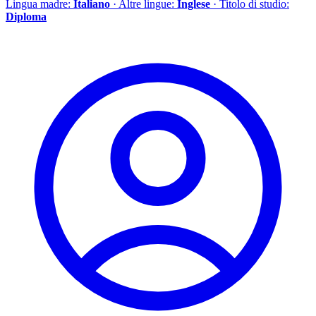
Lingua madre:
Italiano
· Altre lingue:
Inglese
· Titolo di studio:
Diploma