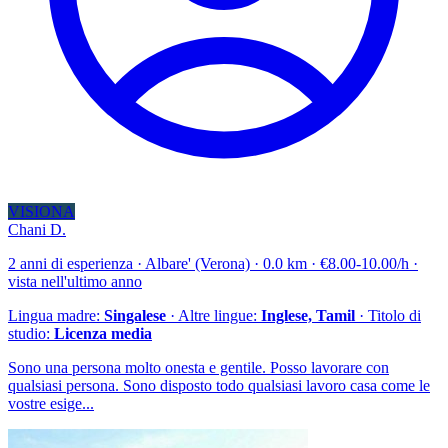
VISIONA
Chani D.
2 anni di esperienza · Albare' (Verona) · 0.0 km · €8.00-10.00/h ·
vista nell'ultimo anno
Lingua madre:
Singalese
· Altre lingue:
Inglese, Tamil
· Titolo di
studio:
Licenza media
Sono una persona molto onesta e gentile. Posso lavorare con
qualsiasi persona. Sono disposto todo qualsiasi lavoro casa come le
vostre esige...