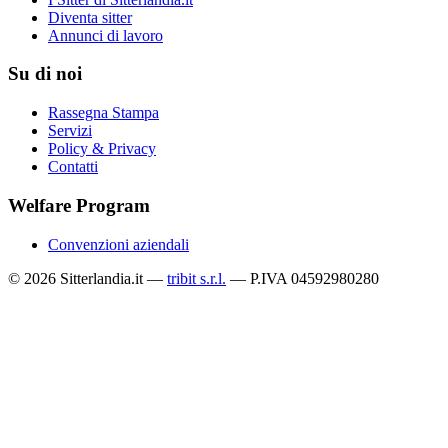
Diventa sitter
Annunci di lavoro
Su di noi
Rassegna Stampa
Servizi
Policy & Privacy
Contatti
Welfare Program
Convenzioni aziendali
© 2026 Sitterlandia.it —
tribit s.r.l.
— P.IVA 04592980280