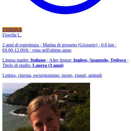
VISIONA
Fiorella L.
2 anni di esperienza · Marina di grosseto (Grosseto) · 0.0 km ·
€8.00-12.00/h · vista nell'ultimo anno
Lingua madre:
Italiano
· Altre lingue:
Inglese, Spagnolo, Tedesco
·
Titolo di studio:
Laurea (3 anni)
Lettura, cinema, escursionismo, nuoto, viaggi, animali