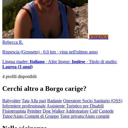
VISIONA
Rebecca R.
Rispescia (Grosseto) · 0.0 km · vista nell'ultimo anno
Lingua madre:
Italiano
· Altre lingue:
Inglese
· Titolo di studio:
Laurea (3 anni)
4 profili disponibili
Cerchi altro a Borgo carige?
Babysitter
Tata
Alla pari
Badante
Operatore Socio Sanitario (OSS)
Infermiere professionale
Assistente Turistico per Disabili
Fisioterapista
Petsitter
Dog Walker
Addestratore
Colf
Custode
Tutor/Aiuto Compiti di Gruppo
Tutor privato/Aiuto compiti