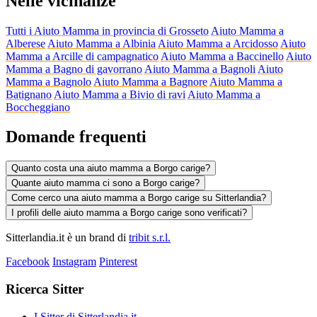
Nelle vicinanze
Tutti i Aiuto Mamma in provincia di Grosseto
Aiuto Mamma a
Alberese
Aiuto Mamma a Albinia
Aiuto Mamma a Arcidosso
Aiuto
Mamma a Arcille di campagnatico
Aiuto Mamma a Baccinello
Aiuto
Mamma a Bagno di gavorrano
Aiuto Mamma a Bagnoli
Aiuto
Mamma a Bagnolo
Aiuto Mamma a Bagnore
Aiuto Mamma a
Batignano
Aiuto Mamma a Bivio di ravi
Aiuto Mamma a
Boccheggiano
Domande frequenti
Quanto costa una aiuto mamma a Borgo carige?
Quante aiuto mamma ci sono a Borgo carige?
Come cerco una aiuto mamma a Borgo carige su Sitterlandia?
I profili delle aiuto mamma a Borgo carige sono verificati?
Sitterlandia.it è un brand di
tribit s.r.l.
Facebook
Instagram
Pinterest
Ricerca Sitter
I Sitter di Sitterlandia.it