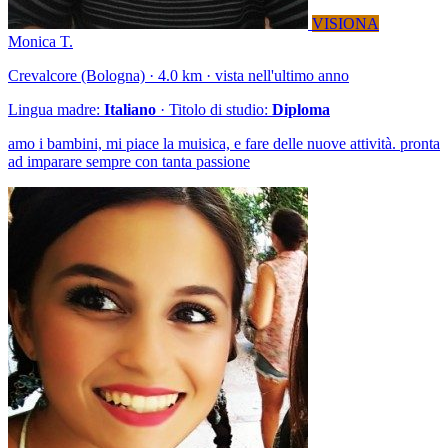
VISIONA
Monica T.
Crevalcore (Bologna) · 4.0 km · vista nell'ultimo anno
Lingua madre:
Italiano
· Titolo di studio:
Diploma
amo i bambini, mi piace la muisica, e fare delle nuove attività. pronta
ad imparare sempre con tanta passione