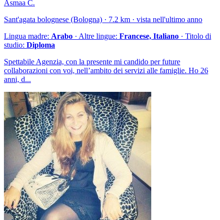
Asmaa C.
Sant'agata bolognese (Bologna) · 7.2 km · vista nell'ultimo anno
Lingua madre:
Arabo
· Altre lingue:
Francese, Italiano
· Titolo di
studio:
Diploma
Spettabile Agenzia, con la presente mi candido per future
collaborazioni con voi, nell’ambito dei servizi alle famiglie. Ho 26
anni, d...