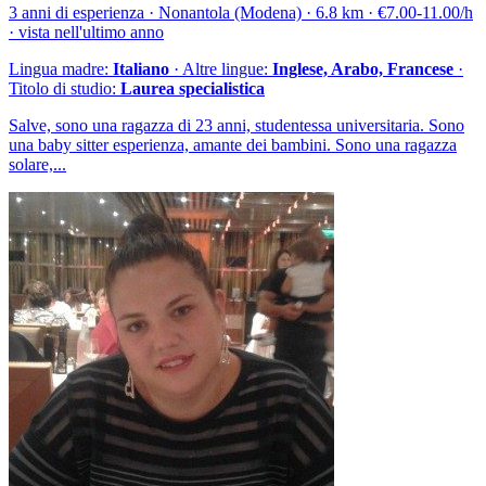
3 anni di esperienza · Nonantola (Modena) · 6.8 km · €7.00-11.00/h
· vista nell'ultimo anno
Lingua madre:
Italiano
· Altre lingue:
Inglese, Arabo, Francese
·
Titolo di studio:
Laurea specialistica
Salve, sono una ragazza di 23 anni, studentessa universitaria. Sono
una baby sitter esperienza, amante dei bambini. Sono una ragazza
solare,...