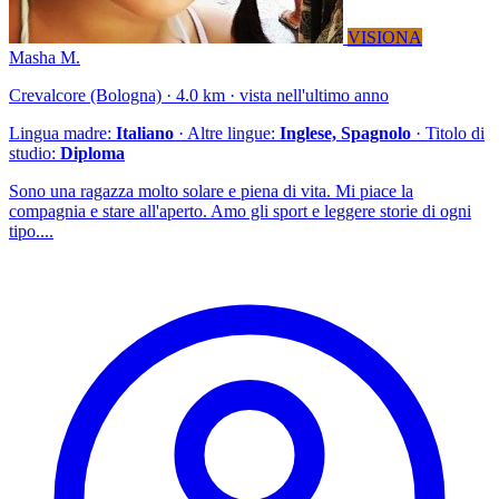
VISIONA
Masha M.
Crevalcore (Bologna) · 4.0 km · vista nell'ultimo anno
Lingua madre:
Italiano
· Altre lingue:
Inglese, Spagnolo
· Titolo di
studio:
Diploma
Sono una ragazza molto solare e piena di vita. Mi piace la
compagnia e stare all'aperto. Amo gli sport e leggere storie di ogni
tipo....