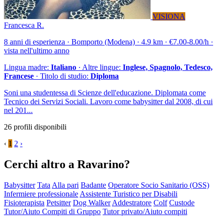
VISIONA
Francesca R.
8 anni di esperienza · Bomporto (Modena) · 4.9 km · €7.00-8.00/h ·
vista nell'ultimo anno
Lingua madre:
Italiano
· Altre lingue:
Inglese, Spagnolo, Tedesco,
Francese
· Titolo di studio:
Diploma
Soni una studentessa di Scienze dell'educazione. Diplomata come
Tecnico dei Servizi Sociali. Lavoro come babysitter dal 2008, di cui
nel 201...
26 profili disponibili
‹
1
2
›
Cerchi altro a Ravarino?
Babysitter
Tata
Alla pari
Badante
Operatore Socio Sanitario (OSS)
Infermiere professionale
Assistente Turistico per Disabili
Fisioterapista
Petsitter
Dog Walker
Addestratore
Colf
Custode
Tutor/Aiuto Compiti di Gruppo
Tutor privato/Aiuto compiti