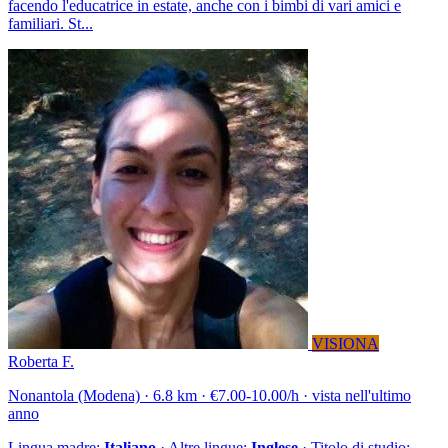
facendo l'educatrice in estate, anche con i bimbi di vari amici e
familiari. St...
VISIONA
Roberta F.
Nonantola (Modena) · 6.8 km · €7.00-10.00/h · vista nell'ultimo
anno
Lingua madre:
Italiano
· Altre lingue:
Inglese
· Titolo di studio: