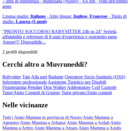
7 anni di esperienza · Mamoiada (Nuoro) · 4.6 km · vista nell'ultimo
anno
Lingua madre:
Italiano
· Altre lingue:
Inglese, Francese
· Titolo di
studio:
Laurea (3 anni)
"PRONTO SOCCORSO BABYSITTER 24h su 24" Serietà,
affidabilità e referenze di 8 anni d'esperienza e sopratutto tanto
Amore!!! Disponibile...
2 profili disponibili
Cerchi altro a Muvruneddi?
Babysitter
Tata
Alla pari
Badante
Operatore Socio Sanitario (OSS)
Infermiere professionale
Assistente Turistico per Disabili
Fisioterapista
Petsitter
Dog Walker
Addestratore
Colf
Custode
Tutor/Aiuto Compiti di Gruppo
Tutor privato/Aiuto compiti
Nelle vicinanze
Tutti i Aiuto Mamma in provincia di Nuoro
Aiuto Mamma a
Agrustos
Aiuto Mamma a Arbatax
Aiuto Mamma a Ardali
Aiuto
Mamma a Aritzo
Aiuto Mamma a Atzara
Aiuto Mamma a Austis