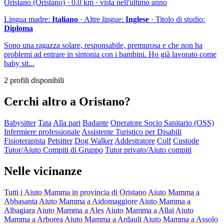
Oristano (Oristano) · 0.0 km · vista nell'ultimo anno
Lingua madre:
Italiano
· Altre lingue:
Inglese
· Titolo di studio:
Diploma
Sono una ragazza solare, responsabile, premurosa e che non ha
problemi ad entrare in sintonia con i bambini. Ho già lavorato come
baby sit...
2 profili disponibili
Cerchi altro a Oristano?
Babysitter
Tata
Alla pari
Badante
Operatore Socio Sanitario (OSS)
Infermiere professionale
Assistente Turistico per Disabili
Fisioterapista
Petsitter
Dog Walker
Addestratore
Colf
Custode
Tutor/Aiuto Compiti di Gruppo
Tutor privato/Aiuto compiti
Nelle vicinanze
Tutti i Aiuto Mamma in provincia di Oristano
Aiuto Mamma a
Abbasanta
Aiuto Mamma a Aidomaggiore
Aiuto Mamma a
Albagiara
Aiuto Mamma a Ales
Aiuto Mamma a Allai
Aiuto
Mamma a Arborea
Aiuto Mamma a Ardauli
Aiuto Mamma a Assolo