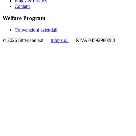
Policy & Privacy
Contatti
Welfare Program
Convenzioni aziendali
© 2026 Sitterlandia.it —
tribit s.r.l.
— P.IVA 04592980280