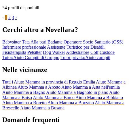
54 profili disponibili
‹
1
2
3
›
Cerchi altro a Novellara?
Babysitter
Tata
Alla pari
Badante
Operatore Socio Sanitario (OSS)
Infermiere professionale
Assistente Turistico per Disabili
Fisioterapista
Petsitter
Dog Walker
Addestratore
Colf
Custode
Tutor/Aiuto Compiti di Gruppo
Tutor privato/Aiuto compiti
Nelle vicinanze
Tutti i Aiuto Mamma in provincia di Reggio Emilia
Aiuto Mamma a
Albinea
Aiuto Mamma a Arceto
Aiuto Mamma a Asta nell'emilia
Aiuto Mamma a Bagno
Aiuto Mamma a Bagnolo in piano
Aiuto
Mamma a Baiso
Aiuto Mamma a Barco
Aiuto Mamma a Bibbiano
Aiuto Mamma a Boretto
Aiuto Mamma a Borzano
Aiuto Mamma a
Brescello
Aiuto Mamma a Busana
Domande frequenti