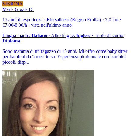
VISIONA
Maria Grazia D.
15 anni di esperienza · Rio saliceto (Reggio Emilia) · 7.0 km ·
€7.00-8.00/h · vista nell'ultimo anno
Lingua madre:
Italiano
· Altre lingue:
Inglese
· Titolo di studio:
Diploma
Sono mamma di un ragazzo di 15 anni. Mi offro come baby sitter
per bambini da 5 mesi in su. Esperienza pluriennale con bambini
piccoli, disp...