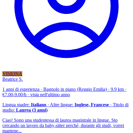
VISIONA
Beatrice S.
1 anni di esperienza · Bagnolo in piano (Reggio Emilia) · 9.9 km ·
€7.00-9.00/h · vista nell'ultimo anno
Lingua madre:
Italiano
· Altre lingue:
Inglese, Francese
· Titolo di
studio:
Laurea (3 anni)
Ciao! Sono una studentessa di laurea magistrale in lingue. Sto
cercando un lavoro da baby-sitter perché, durante gli studi, vorrei
mantene...