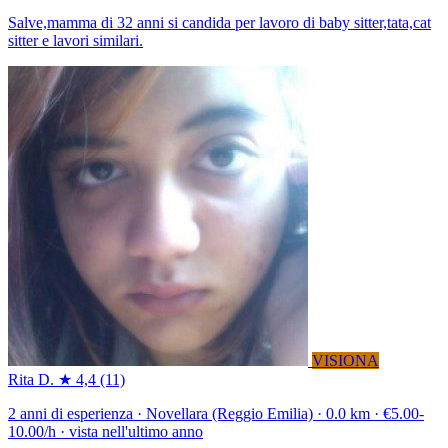
Salve,mamma di 32 anni si candida per lavoro di baby sitter,tata,cat
sitter e lavori similari.
VISIONA
Rita D.
★ 4,4
(11)
2 anni di esperienza · Novellara (Reggio Emilia) · 0.0 km · €5.00-
10.00/h · vista nell'ultimo anno