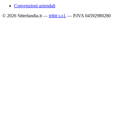
Convenzioni aziendali
© 2026 Sitterlandia.it —
tribit s.r.l.
— P.IVA 04592980280