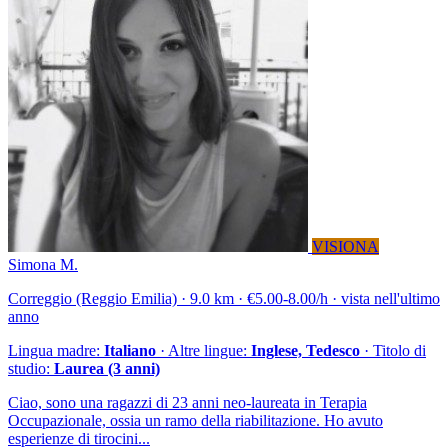
VISIONA
Simona M.
Correggio (Reggio Emilia) · 9.0 km · €5.00-8.00/h · vista nell'ultimo
anno
Lingua madre:
Italiano
· Altre lingue:
Inglese, Tedesco
· Titolo di
studio:
Laurea (3 anni)
Ciao, sono una ragazzi di 23 anni neo-laureata in Terapia
Occupazionale, ossia un ramo della riabilitazione. Ho avuto
esperienze di tirocini...