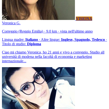
VISIONA
Veronica G.
Correggio (Reggio Emilia) · 9.0 km · vista nell'ultimo anno
Lingua madre:
Italiano
· Altre lingue:
Inglese, Spagnolo, Tedesco
·
Titolo di studio:
Diploma
Ciao mi chiamo Veronica, ho 21 anni e vivo a correggio. Studio all
università di modena nella facoltà di economia e marketing
internazionale...