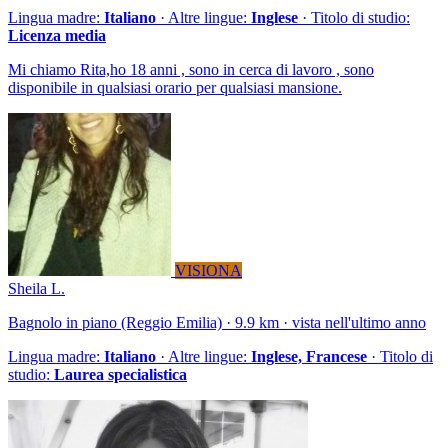
Lingua madre:
Italiano
· Altre lingue:
Inglese
· Titolo di studio:
Licenza media
Mi chiamo Rita,ho 18 anni , sono in cerca di lavoro , sono
disponibile in qualsiasi orario per qualsiasi mansione.
VISIONA
Sheila L.
Bagnolo in piano (Reggio Emilia) · 9.9 km · vista nell'ultimo anno
Lingua madre:
Italiano
· Altre lingue:
Inglese, Francese
· Titolo di
studio:
Laurea specialistica