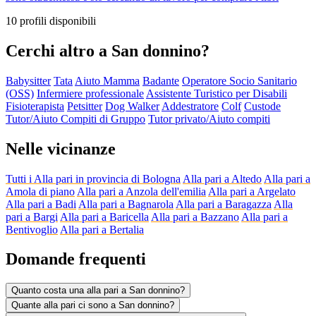
10 profili disponibili
Cerchi altro a San donnino?
Babysitter
Tata
Aiuto Mamma
Badante
Operatore Socio Sanitario
(OSS)
Infermiere professionale
Assistente Turistico per Disabili
Fisioterapista
Petsitter
Dog Walker
Addestratore
Colf
Custode
Tutor/Aiuto Compiti di Gruppo
Tutor privato/Aiuto compiti
Nelle vicinanze
Tutti i Alla pari in provincia di Bologna
Alla pari a Altedo
Alla pari a
Amola di piano
Alla pari a Anzola dell'emilia
Alla pari a Argelato
Alla pari a Badi
Alla pari a Bagnarola
Alla pari a Baragazza
Alla
pari a Bargi
Alla pari a Baricella
Alla pari a Bazzano
Alla pari a
Bentivoglio
Alla pari a Bertalia
Domande frequenti
Quanto costa una alla pari a San donnino?
Quante alla pari ci sono a San donnino?