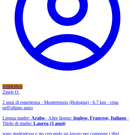
VISIONA
Zineb O.
2 anni di esperienza · Monterenzio (Bologna) · 6.7 km · vista
nell'ultimo anno
Lingua madre:
Arabo
· Altre lingue:
Inglese, Francese, Italiano
·
Titolo di studio:
Laurea (3 anni)
sono studentessa e sto cercando un lavoro per comprare i libri