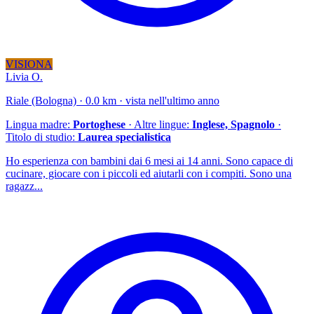
VISIONA
Livia O.
Riale (Bologna) · 0.0 km · vista nell'ultimo anno
Lingua madre:
Portoghese
· Altre lingue:
Inglese, Spagnolo
·
Titolo di studio:
Laurea specialistica
Ho esperienza con bambini dai 6 mesi ai 14 anni. Sono capace di
cucinare, giocare con i piccoli ed aiutarli con i compiti. Sono una
ragazz...