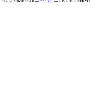
© 2026 Sitterlandia.it —
tribit s.r.l.
— P.IVA 04592980280