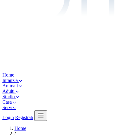
Home
Infanzia
Animali
Adulti
Studio
Casa
Servizi
Login
Registrati
Home
/