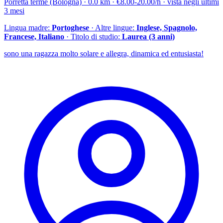
Porretta terme (Bologna) · 0.0 km · €8.00-20.00/h · vista negli ultimi
3 mesi
Lingua madre:
Portoghese
· Altre lingue:
Inglese, Spagnolo,
Francese, Italiano
· Titolo di studio:
Laurea (3 anni)
sono una ragazza molto solare e allegra, dinamica ed entusiasta!