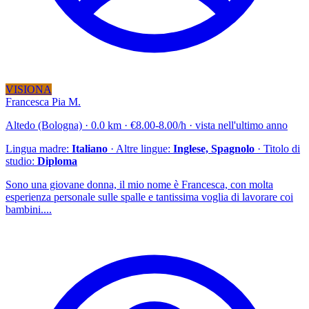
VISIONA
Francesca Pia M.
Altedo (Bologna) · 0.0 km · €8.00-8.00/h · vista nell'ultimo anno
Lingua madre:
Italiano
· Altre lingue:
Inglese, Spagnolo
· Titolo di
studio:
Diploma
Sono una giovane donna, il mio nome è Francesca, con molta
esperienza personale sulle spalle e tantissima voglia di lavorare coi
bambini....