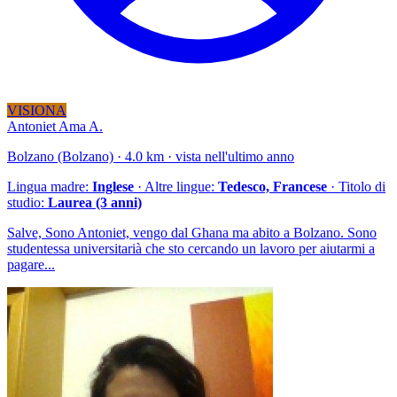
VISIONA
Antoniet Ama A.
Bolzano (Bolzano) · 4.0 km · vista nell'ultimo anno
Lingua madre:
Inglese
· Altre lingue:
Tedesco, Francese
· Titolo di
studio:
Laurea (3 anni)
Salve, Sono Antoniet, vengo dal Ghana ma abito a Bolzano. Sono
studentessa universitarià che sto cercando un lavoro per aiutarmi a
pagare...