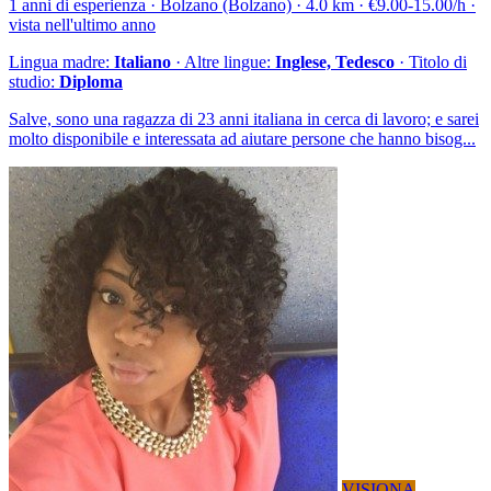
1 anni di esperienza · Bolzano (Bolzano) · 4.0 km · €9.00-15.00/h ·
vista nell'ultimo anno
Lingua madre:
Italiano
· Altre lingue:
Inglese, Tedesco
· Titolo di
studio:
Diploma
Salve, sono una ragazza di 23 anni italiana in cerca di lavoro; e sarei
molto disponibile e interessata ad aiutare persone che hanno bisog...
VISIONA