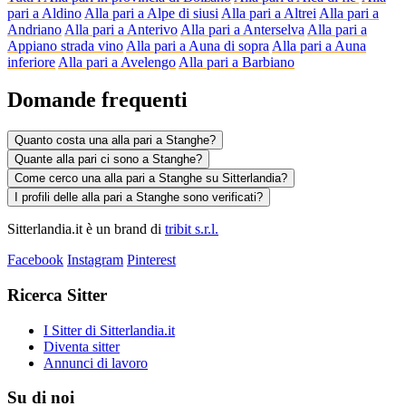
pari a Aldino
Alla pari a Alpe di siusi
Alla pari a Altrei
Alla pari a
Andriano
Alla pari a Anterivo
Alla pari a Anterselva
Alla pari a
Appiano strada vino
Alla pari a Auna di sopra
Alla pari a Auna
inferiore
Alla pari a Avelengo
Alla pari a Barbiano
Domande frequenti
Quanto costa una alla pari a Stanghe?
Quante alla pari ci sono a Stanghe?
Come cerco una alla pari a Stanghe su Sitterlandia?
I profili delle alla pari a Stanghe sono verificati?
Sitterlandia.it è un brand di
tribit s.r.l.
Facebook
Instagram
Pinterest
Ricerca Sitter
I Sitter di Sitterlandia.it
Diventa sitter
Annunci di lavoro
Su di noi