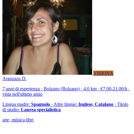
VISIONA
Aranzazu D.
7 anni di esperienza · Bolzano (Bolzano) · 4.0 km · €7.00-21.00/h ·
vista nell'ultimo anno
Lingua madre:
Spagnolo
· Altre lingue:
Inglese, Catalano
· Titolo
di studio:
Laurea specialistica
arte, música,libri