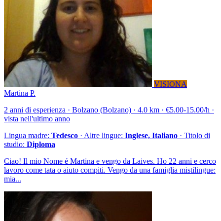
VISIONA
Martina P.
2 anni di esperienza · Bolzano (Bolzano) · 4.0 km · €5.00-15.00/h ·
vista nell'ultimo anno
Lingua madre:
Tedesco
· Altre lingue:
Inglese, Italiano
· Titolo di
studio:
Diploma
Ciao! Il mio Nome é Martina e vengo da Laives. Ho 22 anni e cerco
lavoro come tata o aiuto compiti. Vengo da una famiglia mistilingue:
mia...