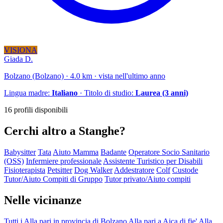
VISIONA
Giada D.
Bolzano (Bolzano) · 4.0 km · vista nell'ultimo anno
Lingua madre:
Italiano
· Titolo di studio:
Laurea (3 anni)
16 profili disponibili
Cerchi altro a Stanghe?
Babysitter
Tata
Aiuto Mamma
Badante
Operatore Socio Sanitario
(OSS)
Infermiere professionale
Assistente Turistico per Disabili
Fisioterapista
Petsitter
Dog Walker
Addestratore
Colf
Custode
Tutor/Aiuto Compiti di Gruppo
Tutor privato/Aiuto compiti
Nelle vicinanze
Tutti i Alla pari in provincia di Bolzano
Alla pari a Aica di fie'
Alla