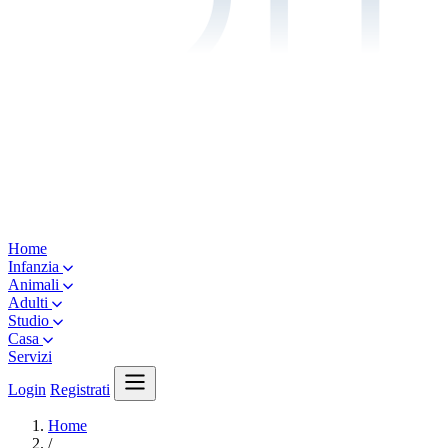
Home
Infanzia
Animali
Adulti
Studio
Casa
Servizi
Login
Registrati
Home
/