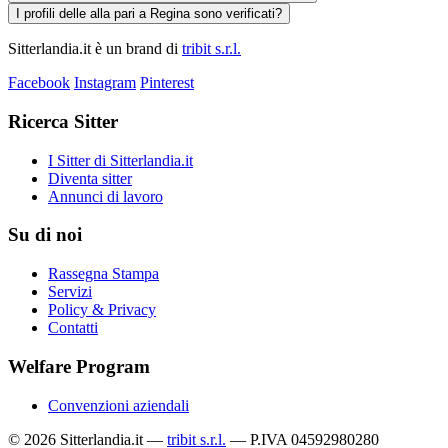
I profili delle alla pari a Regina sono verificati?
Sitterlandia.it è un brand di
tribit s.r.l.
Facebook
Instagram
Pinterest
Ricerca Sitter
I Sitter di Sitterlandia.it
Diventa sitter
Annunci di lavoro
Su di noi
Rassegna Stampa
Servizi
Policy & Privacy
Contatti
Welfare Program
Convenzioni aziendali
© 2026 Sitterlandia.it —
tribit s.r.l.
— P.IVA 04592980280