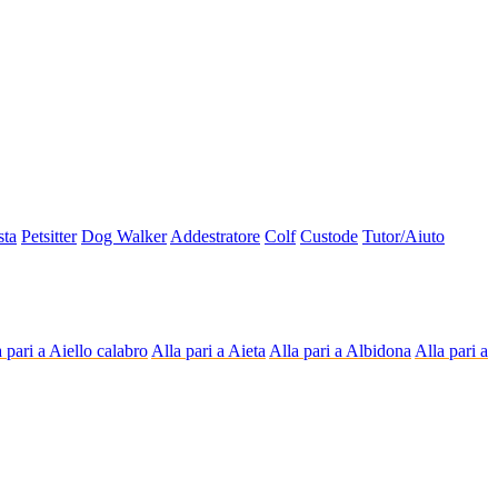
sta
Petsitter
Dog Walker
Addestratore
Colf
Custode
Tutor/Aiuto
 pari a Aiello calabro
Alla pari a Aieta
Alla pari a Albidona
Alla pari a