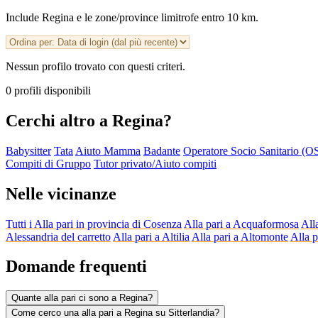
Include Regina e le zone/province limitrofe entro 10 km.
Nessun profilo trovato con questi criteri.
0 profili disponibili
Cerchi altro a Regina?
Babysitter
Tata
Aiuto Mamma
Badante
Operatore Socio Sanitario (O
Compiti di Gruppo
Tutor privato/Aiuto compiti
Nelle vicinanze
Tutti i Alla pari in provincia di Cosenza
Alla pari a Acquaformosa
All
Alessandria del carretto
Alla pari a Altilia
Alla pari a Altomonte
Alla 
Domande frequenti
Quante alla pari ci sono a Regina?
Come cerco una alla pari a Regina su Sitterlandia?