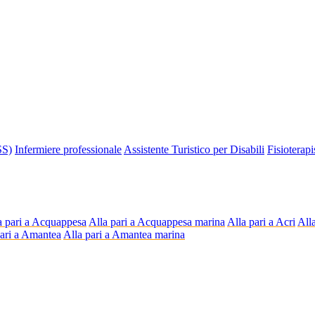
SS)
Infermiere professionale
Assistente Turistico per Disabili
Fisioterapi
a pari a Acquappesa
Alla pari a Acquappesa marina
Alla pari a Acri
Alla
pari a Amantea
Alla pari a Amantea marina