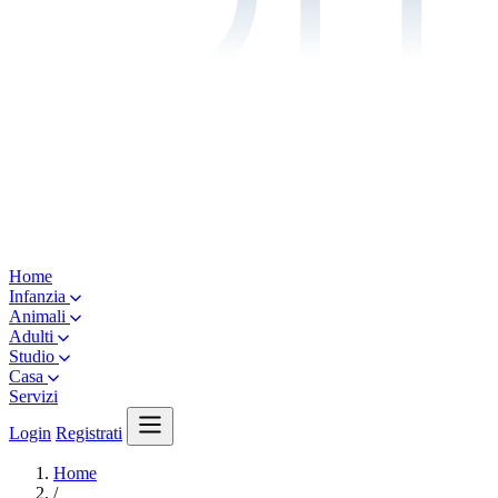
Home
Infanzia
Animali
Adulti
Studio
Casa
Servizi
Login
Registrati
Home
/