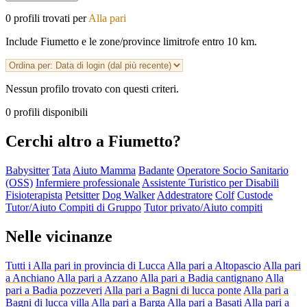
0 profili trovati per
Alla pari
Include Fiumetto e le zone/province limitrofe entro 10 km.
Nessun profilo trovato con questi criteri.
0 profili disponibili
Cerchi altro a Fiumetto?
Babysitter
Tata
Aiuto Mamma
Badante
Operatore Socio Sanitario
(OSS)
Infermiere professionale
Assistente Turistico per Disabili
Fisioterapista
Petsitter
Dog Walker
Addestratore
Colf
Custode
Tutor/Aiuto Compiti di Gruppo
Tutor privato/Aiuto compiti
Nelle vicinanze
Tutti i Alla pari in provincia di Lucca
Alla pari a Altopascio
Alla pari
a Anchiano
Alla pari a Azzano
Alla pari a Badia cantignano
Alla
pari a Badia pozzeveri
Alla pari a Bagni di lucca ponte
Alla pari a
Bagni di lucca villa
Alla pari a Barga
Alla pari a Basati
Alla pari a