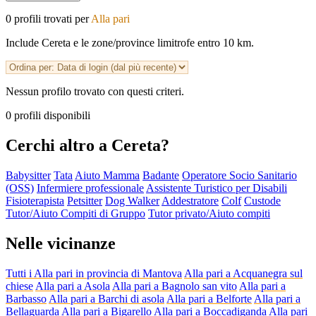
0 profili trovati per
Alla pari
Include Cereta e le zone/province limitrofe entro 10 km.
Nessun profilo trovato con questi criteri.
0 profili disponibili
Cerchi altro a Cereta?
Babysitter
Tata
Aiuto Mamma
Badante
Operatore Socio Sanitario
(OSS)
Infermiere professionale
Assistente Turistico per Disabili
Fisioterapista
Petsitter
Dog Walker
Addestratore
Colf
Custode
Tutor/Aiuto Compiti di Gruppo
Tutor privato/Aiuto compiti
Nelle vicinanze
Tutti i Alla pari in provincia di Mantova
Alla pari a Acquanegra sul
chiese
Alla pari a Asola
Alla pari a Bagnolo san vito
Alla pari a
Barbasso
Alla pari a Barchi di asola
Alla pari a Belforte
Alla pari a
Bellaguarda
Alla pari a Bigarello
Alla pari a Boccadiganda
Alla pari