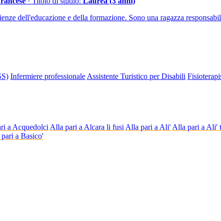
Francese
· Titolo di studio:
Laurea (3 anni)
enze dell'educazione e della formazione. Sono una ragazza responsabile
SS)
Infermiere professionale
Assistente Turistico per Disabili
Fisioterapi
ari a Acquedolci
Alla pari a Alcara li fusi
Alla pari a Ali'
Alla pari a Ali'
 pari a Basico'