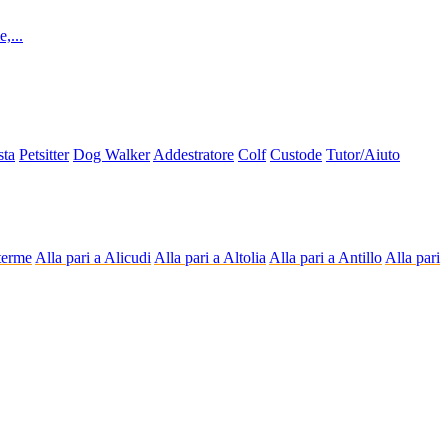
,...
sta
Petsitter
Dog Walker
Addestratore
Colf
Custode
Tutor/Aiuto
 terme
Alla pari a Alicudi
Alla pari a Altolia
Alla pari a Antillo
Alla pari