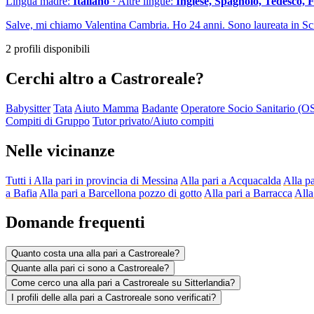
Lingua madre:
Italiano
· Altre lingue:
Inglese, Spagnolo, Tedesco, 
Salve, mi chiamo Valentina Cambria. Ho 24 anni. Sono laureata in Sci
2 profili disponibili
Cerchi altro a Castroreale?
Babysitter
Tata
Aiuto Mamma
Badante
Operatore Socio Sanitario (O
Compiti di Gruppo
Tutor privato/Aiuto compiti
Nelle vicinanze
Tutti i Alla pari in provincia di Messina
Alla pari a Acquacalda
Alla p
a Bafia
Alla pari a Barcellona pozzo di gotto
Alla pari a Barracca
Alla
Domande frequenti
Quanto costa una alla pari a Castroreale?
Quante alla pari ci sono a Castroreale?
Come cerco una alla pari a Castroreale su Sitterlandia?
I profili delle alla pari a Castroreale sono verificati?