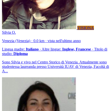
VISIONA
Silvia O.
Venezia (Venezia) · 0.0 km · vista nell'ultimo anno
Lingua madre:
Italiano
· Altre lingue:
Inglese, Francese
· Titolo di
studio:
Diploma
Sono Silvia e vivo nel Centro Storico di Venezia. Attualmente sono
studentessa laureanda presso Università IUAV di Venezia, Facoltà di
A...