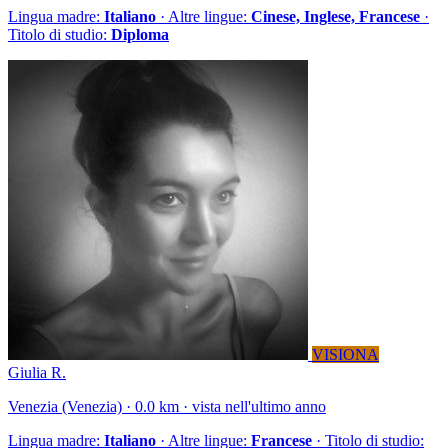
Lingua madre:
Italiano
· Altre lingue:
Cinese, Inglese, Francese
·
Titolo di studio:
Diploma
VISIONA
Giulia R.
Venezia (Venezia) · 0.0 km · vista nell'ultimo anno
Lingua madre:
Italiano
· Altre lingue:
Francese
· Titolo di studio: