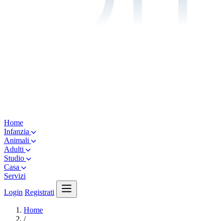
Home
Infanzia
Animali
Adulti
Studio
Casa
Servizi
Login
Registrati
Home
/