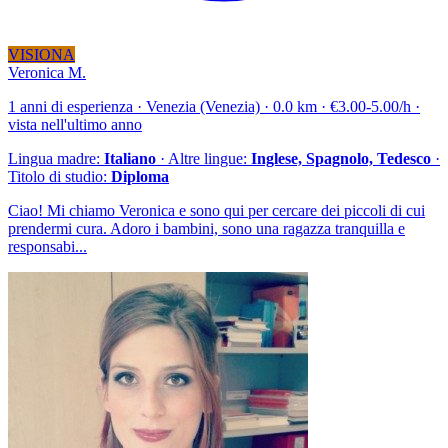
VISIONA
Veronica M.
1 anni di esperienza · Venezia (Venezia) · 0.0 km · €3.00-5.00/h ·
vista nell'ultimo anno
Lingua madre:
Italiano
· Altre lingue:
Inglese, Spagnolo, Tedesco
·
Titolo di studio:
Diploma
Ciao! Mi chiamo Veronica e sono qui per cercare dei piccoli di cui
prendermi cura. Adoro i bambini, sono una ragazza tranquilla e
responsabi...