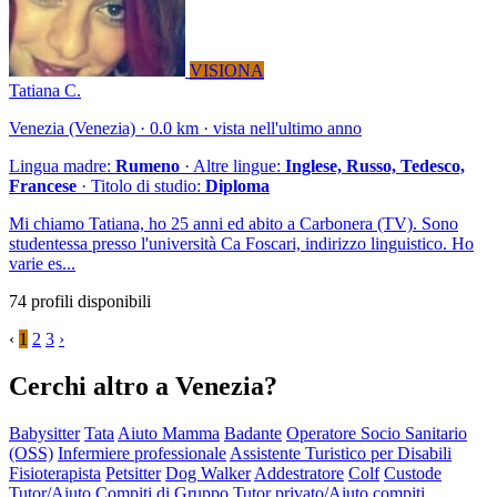
VISIONA
Tatiana C.
Venezia (Venezia) · 0.0 km · vista nell'ultimo anno
Lingua madre:
Rumeno
· Altre lingue:
Inglese, Russo, Tedesco,
Francese
· Titolo di studio:
Diploma
Mi chiamo Tatiana, ho 25 anni ed abito a Carbonera (TV). Sono
studentessa presso l'università Ca Foscari, indirizzo linguistico. Ho
varie es...
74 profili disponibili
‹
1
2
3
›
Cerchi altro a Venezia?
Babysitter
Tata
Aiuto Mamma
Badante
Operatore Socio Sanitario
(OSS)
Infermiere professionale
Assistente Turistico per Disabili
Fisioterapista
Petsitter
Dog Walker
Addestratore
Colf
Custode
Tutor/Aiuto Compiti di Gruppo
Tutor privato/Aiuto compiti