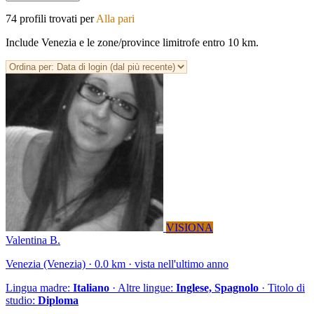
74 profili trovati per
Alla pari
Include Venezia e le zone/province limitrofe entro 10 km.
VISIONA
Valentina B.
Venezia (Venezia) · 0.0 km · vista nell'ultimo anno
Lingua madre:
Italiano
· Altre lingue:
Inglese, Spagnolo
· Titolo di
studio:
Diploma