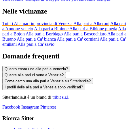
Nelle vicinanze
Tutti i Alla pari in provincia di Venezia
Alla pari a Alberoni
Alla pari
a Annone veneto
Alla pari a Bibione
Alla pari a Bibione pineda
Alla
pari a Bojon
Alla pari a Borbiago
Alla pari a Boscochiaro
Alla pari a
Burano
Alla pari a Ca' bianca
Alla pari a Ca' corniani
Alla pari a Ca'
emiliani
Alla pari a Ca' savio
Domande frequenti
Quanto costa una alla pari a Venezia?
Quante alla pari ci sono a Venezia?
Come cerco una alla pari a Venezia su Sitterlandia?
I profili delle alla pari a Venezia sono verificati?
Sitterlandia.it è un brand di
tribit s.r.l.
Facebook
Instagram
Pinterest
Ricerca Sitter