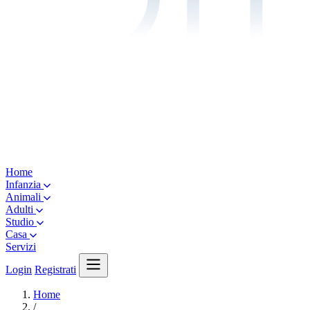
Home
Infanzia
Animali
Adulti
Studio
Casa
Servizi
Login
Registrati
Home
/