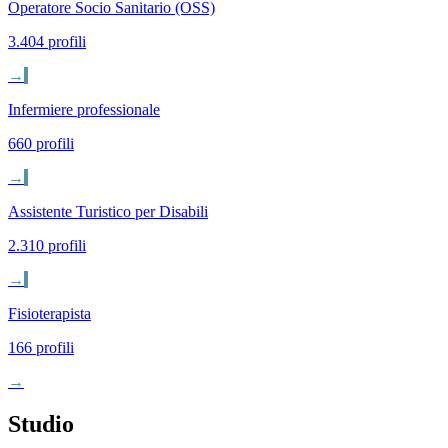
Operatore Socio Sanitario (OSS)
3.404 profili
→
Infermiere professionale
660 profili
→
Assistente Turistico per Disabili
2.310 profili
→
Fisioterapista
166 profili
→
Studio