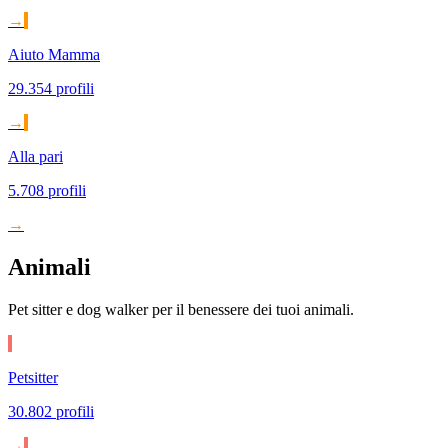
→
Aiuto Mamma
29.354 profili
→
Alla pari
5.708 profili
→
Animali
Pet sitter e dog walker per il benessere dei tuoi animali.
Petsitter
30.802 profili
→