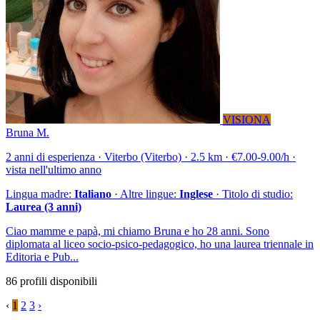
VISIONA
Bruna M.
2 anni di esperienza · Viterbo (Viterbo) · 2.5 km · €7.00-9.00/h ·
vista nell'ultimo anno
Lingua madre:
Italiano
· Altre lingue:
Inglese
· Titolo di studio:
Laurea (3 anni)
Ciao mamme e papà, mi chiamo Bruna e ho 28 anni. Sono
diplomata al liceo socio-psico-pedagogico, ho una laurea triennale in
Editoria e Pub...
86 profili disponibili
‹
1
2
3
›