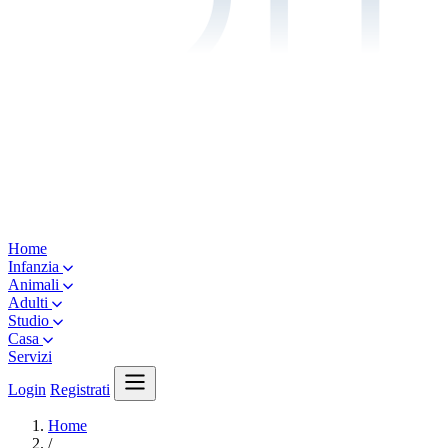
Home
Infanzia
Animali
Adulti
Studio
Casa
Servizi
Login
Registrati
Home
/