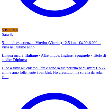
VISIONA
Sara S.
5 anni di esperienza · Viterbo (Viterbo) · 2.5 km · €4.00-6.00/h ·
vista nell'ultimo anno
Lingua madre:
Italiano
· Altre lingue:
Inglese, Spagnolo
· Titolo di
studio:
Diploma
Ciao a tutti! Mi chiamo Sara e sono la tua perfetta babysitter! Ho 22
anni e amo follemente i bambini. Ho cresciuto mia sorella da sola,
ed...