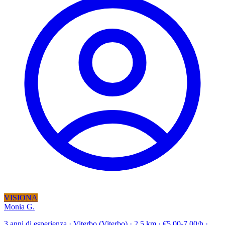
VISIONA
Monia G.
3 anni di esperienza · Viterbo (Viterbo) · 2.5 km · €5.00-7.00/h ·