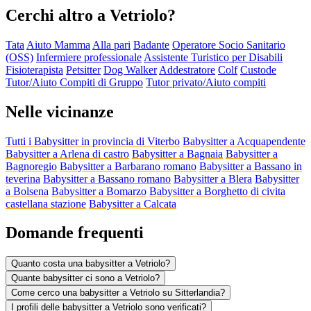
Cerchi altro a Vetriolo?
Tata
Aiuto Mamma
Alla pari
Badante
Operatore Socio Sanitario
(OSS)
Infermiere professionale
Assistente Turistico per Disabili
Fisioterapista
Petsitter
Dog Walker
Addestratore
Colf
Custode
Tutor/Aiuto Compiti di Gruppo
Tutor privato/Aiuto compiti
Nelle vicinanze
Tutti i Babysitter in provincia di Viterbo
Babysitter a Acquapendente
Babysitter a Arlena di castro
Babysitter a Bagnaia
Babysitter a
Bagnoregio
Babysitter a Barbarano romano
Babysitter a Bassano in
teverina
Babysitter a Bassano romano
Babysitter a Blera
Babysitter
a Bolsena
Babysitter a Bomarzo
Babysitter a Borghetto di civita
castellana stazione
Babysitter a Calcata
Domande frequenti
Quanto costa una babysitter a Vetriolo?
Quante babysitter ci sono a Vetriolo?
Come cerco una babysitter a Vetriolo su Sitterlandia?
I profili delle babysitter a Vetriolo sono verificati?