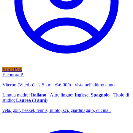
VISIONA
Eleonora P.
Viterbo (Viterbo) · 2.5 km · €-6.00/h · vista nell'ultimo anno
Lingua madre:
Italiano
· Altre lingue:
Inglese, Spagnolo
· Titolo di
studio:
Laurea (3 anni)
vela, golf, basket, tennis, nuoto, sci, giardinaggio, cucina..