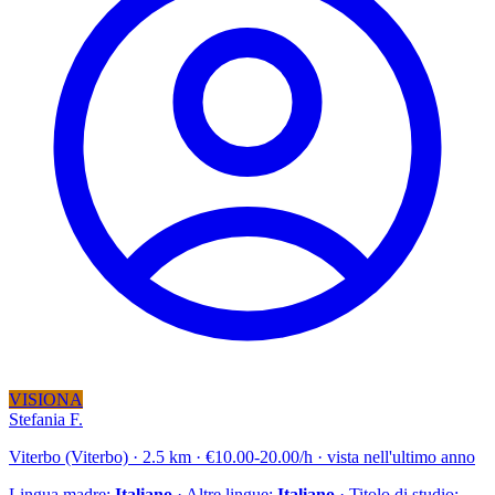
VISIONA
Stefania F.
Viterbo (Viterbo) · 2.5 km · €10.00-20.00/h · vista nell'ultimo anno
Lingua madre:
Italiano
· Altre lingue:
Italiano
· Titolo di studio: