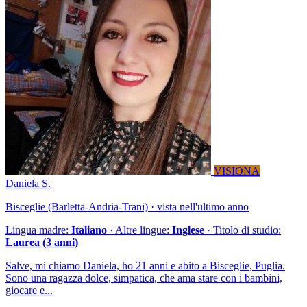
VISIONA
Daniela S.
Bisceglie (Barletta-Andria-Trani) · vista nell'ultimo anno
Lingua madre:
Italiano
· Altre lingue:
Inglese
· Titolo di studio:
Laurea (3 anni)
Salve, mi chiamo Daniela, ho 21 anni e abito a Bisceglie, Puglia.
Sono una ragazza dolce, simpatica, che ama stare con i bambini,
giocare e...