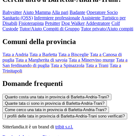
Babysitter
Aiuto Mamma
Alla pari
Badante
Operatore Socio
Sanitario (OSS)
Infermiere professionale
Assistente Turistico per
Disabili
Fisioterapista
Petsitter
Dog Walker
Addestratore
Colf
Custode
Tutor/Aiuto Compiti di Gruppo
Tutor privato/Aiuto compiti
Comuni della provincia
Tata a Andria
Tata a Barletta
Tata a Bisceglie
Tata a Canosa di
puglia
Tata a Margherita di savoia
Tata a Minervino murge
Tata a
San ferdinando di puglia
Tata a Spinazzola
Tata a Trani
Tata a
Trinitapoli
Domande frequenti
Quanto costa una tata in provincia di Barletta-Andria-Trani?
Quante tata ci sono in provincia di Barletta-Andria-Trani?
Come cerco una tata in provincia di Barletta-Andria-Trani?
I profili delle tata in provincia di Barletta-Andria-Trani sono verificati?
Sitterlandia.it è un brand di
tribit s.r.l.