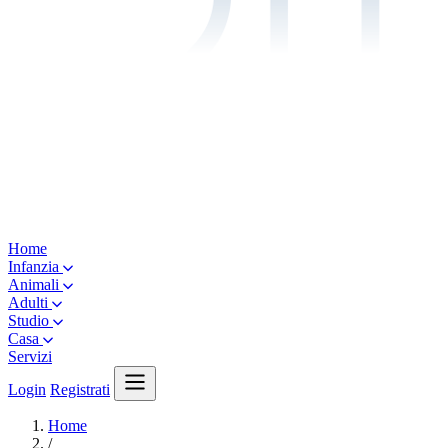
Home
Infanzia
Animali
Adulti
Studio
Casa
Servizi
Login
Registrati
Home
/