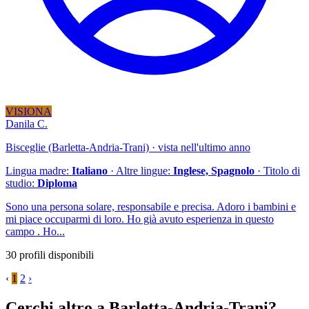
VISIONA
Danila C.
Bisceglie (Barletta-Andria-Trani) · vista nell'ultimo anno
Lingua madre:
Italiano
· Altre lingue:
Inglese, Spagnolo
· Titolo di
studio:
Diploma
Sono una persona solare, responsabile e precisa. Adoro i bambini e
mi piace occuparmi di loro. Ho già avuto esperienza in questo
campo . Ho...
30 profili disponibili
‹
1
2
›
Cerchi altro a Barletta-Andria-Trani?