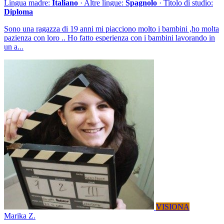
Lingua madre:
Italiano
· Altre lingue:
Spagnolo
· Titolo di studio:
Diploma
Sono una ragazza di 19 anni mi piacciono molto i bambini ,ho molta
pazienza con loro .. Ho fatto esperienza con i bambini lavorando in
un a...
VISIONA
Marika Z.