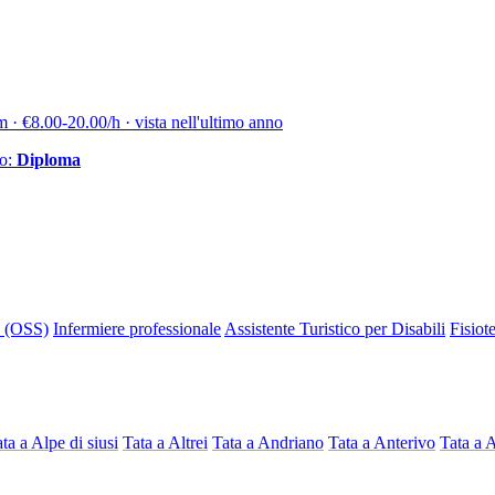
m · €8.00-20.00/h · vista nell'ultimo anno
io:
Diploma
o (OSS)
Infermiere professionale
Assistente Turistico per Disabili
Fisiot
ta a Alpe di siusi
Tata a Altrei
Tata a Andriano
Tata a Anterivo
Tata a 