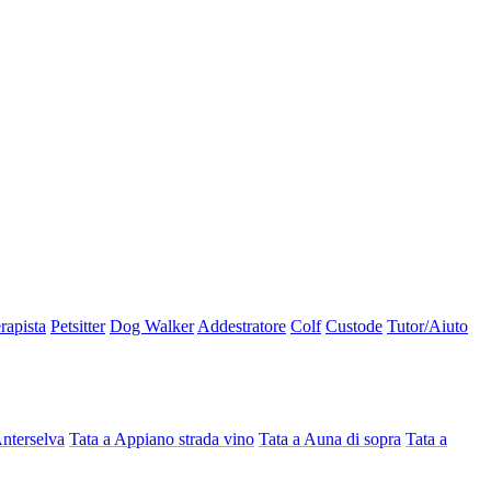
erapista
Petsitter
Dog Walker
Addestratore
Colf
Custode
Tutor/Aiuto
Anterselva
Tata a Appiano strada vino
Tata a Auna di sopra
Tata a