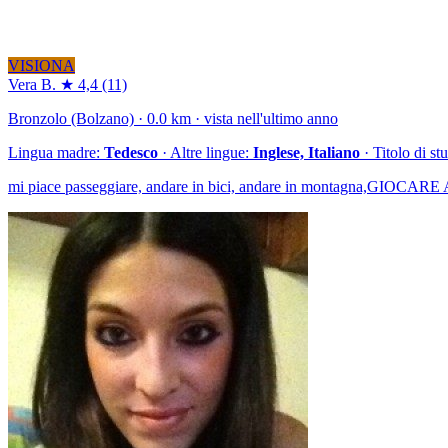
VISIONA
Vera B.
★ 4,4
(11)
Bronzolo (Bolzano) · 0.0 km · vista nell'ultimo anno
Lingua madre:
Tedesco
· Altre lingue:
Inglese, Italiano
· Titolo di st
mi piace passeggiare, andare in bici, andare in montagna,GIOC