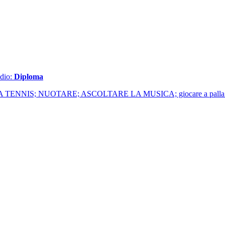
udio:
Diploma
ARE A TENNIS; NUOTARE; ASCOLTARE LA MUSICA; giocare a palla vol