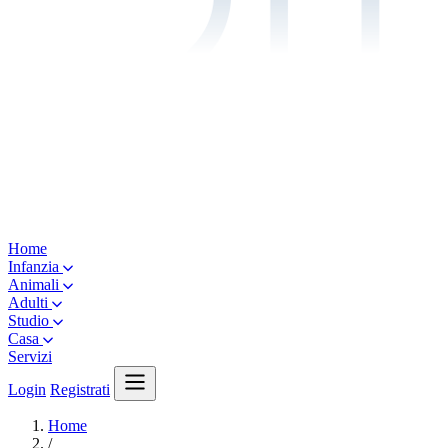
Home
Infanzia
Animali
Adulti
Studio
Casa
Servizi
Login
Registrati
Home
/