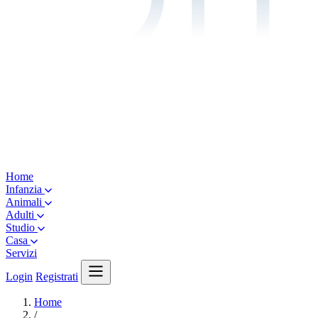
Home
Infanzia
Animali
Adulti
Studio
Casa
Servizi
Login
Registrati
Home
/