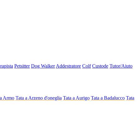
erapista
Petsitter
Dog Walker
Addestratore
Colf
Custode
Tutor/Aiuto
 a Armo
Tata a Arzeno d'oneglia
Tata a Aurigo
Tata a Badalucco
Tata