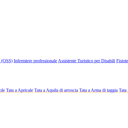
o (OSS)
Infermiere professionale
Assistente Turistico per Disabili
Fisiot
ole
Tata a Apricale
Tata a Aquila di arroscia
Tata a Arma di taggia
Tata