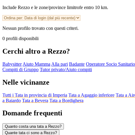
Include Rezzo e le zone/province limitrofe entro 10 km.
Nessun profilo trovato con questi criteri.
0 profili disponibili
Cerchi altro a Rezzo?
Babysitter
Aiuto Mamma
Alla pari
Badante
Operatore Socio Sanitari
Compiti di Gruppo
Tutor privato/Aiuto compiti
Nelle vicinanze
Tutti i Tata in provincia di Imperia
Tata a Agaggio inferiore
Tata a Air
a Baiardo
Tata a Bevera
Tata a Bordighera
Domande frequenti
Quanto costa una tata a Rezzo?
Quante tata ci sono a Rezzo?