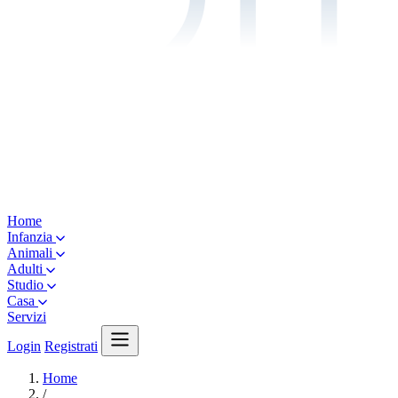
Home
Infanzia
Animali
Adulti
Studio
Casa
Servizi
Login
Registrati
Home
/