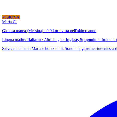
VISIONA
Maria C.
Gioiosa marea (Messina) · 9.9 km · vista nell'ultimo anno
Lingua madre:
Italiano
· Altre lingue:
Inglese, Spagnolo
· Titolo di 
Salve, mi chiamo Maria e ho 23 anni. Sono una giovane studentessa di