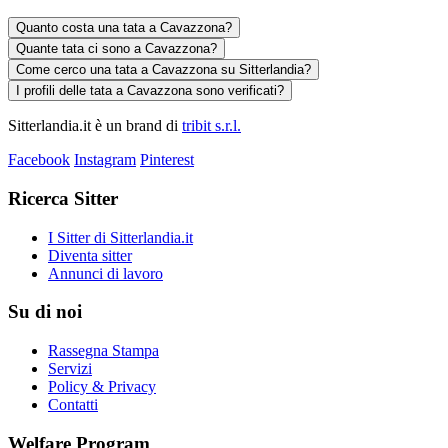
Quanto costa una tata a Cavazzona?
Quante tata ci sono a Cavazzona?
Come cerco una tata a Cavazzona su Sitterlandia?
I profili delle tata a Cavazzona sono verificati?
Sitterlandia.it è un brand di
tribit s.r.l.
Facebook
Instagram
Pinterest
Ricerca Sitter
I Sitter di Sitterlandia.it
Diventa sitter
Annunci di lavoro
Su di noi
Rassegna Stampa
Servizi
Policy & Privacy
Contatti
Welfare Program