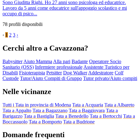
Sono Giuditta Righi. Ho 27 anni sono psicologa ed educatrice.
Lavoro da 5 anni come educatrice sull'appoggio scolastico e mi
occupo di psico...
78 profili disponibili
‹
1
2
3
›
Cerchi altro a Cavazzona?
Babysitter
Aiuto Mamma
Alla pari
Badante
Operatore Socio
Sanitario (OSS)
Infermiere professionale
Assistente Turistico per
Disabili
Fisioterapista
Petsitter
Dog Walker
Addestratore
Colf
Custode
Tutor/Aiuto Compiti di Gruppo
Tutor privato/Aiuto compiti
Nelle vicinanze
Tutti i Tata in provincia di Modena
Tata a Acquaria
Tata a Albareto
Tata a Appalto
Tata a Bagazzano
Tata a Baggiovara
Tata a
Barigazzo
Tata a Bastiglia
Tata a Benedello
Tata a Bertocchi
Tata a
Boccassuolo
Tata a Bomporto
Tata a Budrione
Domande frequenti