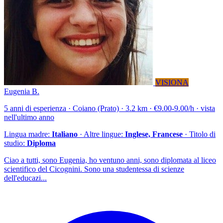
VISIONA
Eugenia B.
5 anni di esperienza · Coiano (Prato) · 3.2 km · €9.00-9.00/h · vista
nell'ultimo anno
Lingua madre:
Italiano
· Altre lingue:
Inglese, Francese
· Titolo di
studio:
Diploma
Ciao a tutti, sono Eugenia, ho ventuno anni, sono diplomata al liceo
scientifico del Cicognini. Sono una studentessa di scienze
dell'educazi...