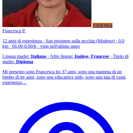
VISIONA
Francesca P.
12 anni di esperienza · San prospero sulla secchia (Modena) · 0.0
km · €6.00-6.00/h · vista nell'ultimo anno
Lingua madre:
Italiano
· Altre lingue:
Inglese, Francese
· Titolo di
studio:
Diploma
Mi presento sono Francesca ho 37 anni, sono una mamma di un
bimbo di tre anni, sono una educatrice nido, sono una tata di vasta
esperienza,...