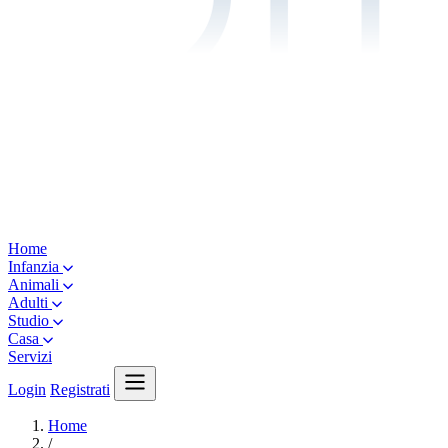
Home
Infanzia
Animali
Adulti
Studio
Casa
Servizi
Login
Registrati
Home
/