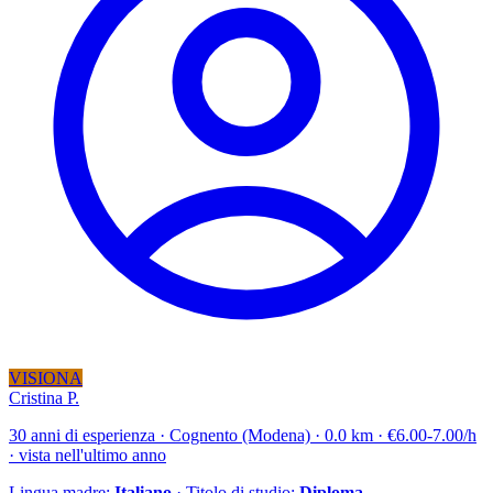
VISIONA
Cristina P.
30 anni di esperienza · Cognento (Modena) · 0.0 km · €6.00-7.00/h
· vista nell'ultimo anno
Lingua madre:
Italiano
· Titolo di studio:
Diploma