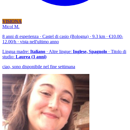
VISIONA
Micol M.
8 anni di esperienza · Castel di casio (Bologna) · 9.3 km · €10.00-
12.00/h · vista nell'ultimo anno
Lingua madre:
Italiano
· Altre lingue:
Inglese, Spagnolo
· Titolo di
studio:
Laurea (3 anni)
ciao, sono disponibile nel fine settimana