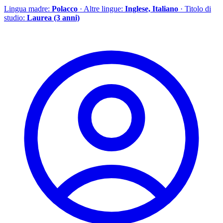
Lingua madre:
Polacco
· Altre lingue:
Inglese, Italiano
· Titolo di
studio:
Laurea (3 anni)