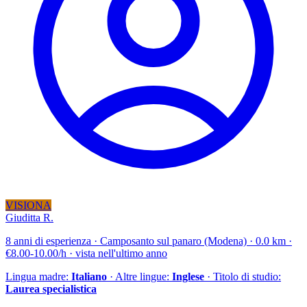
VISIONA
Giuditta R.
8 anni di esperienza · Camposanto sul panaro (Modena) · 0.0 km ·
€8.00-10.00/h · vista nell'ultimo anno
Lingua madre:
Italiano
· Altre lingue:
Inglese
· Titolo di studio:
Laurea specialistica