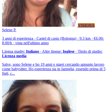
VISIONA
Selene P.
3 anni di esperienza · Castel di casio (Bologna) · 9.3 km · €6.00-
8.00/h · vista nell'ultimo anno
Lingua madre:
Italiano
· Altre lingue:
Inglese
· Titolo di studio:
Licenza media
Salve, sono Selene e ho 19 anni e starei cercando appunto lavoro
come babysitter. Ho esperienza sia in famiglia, essendo prima di 5
figli, c...