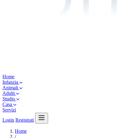
Home
Infanzia
Animali
Adulti
Studio
Casa
Servizi
Login
Registrati
Home
/