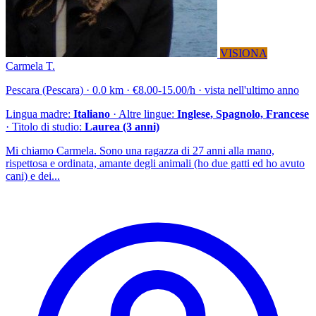
VISIONA
Carmela T.
Pescara (Pescara) · 0.0 km · €8.00-15.00/h · vista nell'ultimo anno
Lingua madre:
Italiano
· Altre lingue:
Inglese, Spagnolo, Francese
· Titolo di studio:
Laurea (3 anni)
Mi chiamo Carmela. Sono una ragazza di 27 anni alla mano,
rispettosa e ordinata, amante degli animali (ho due gatti ed ho avuto
cani) e dei...