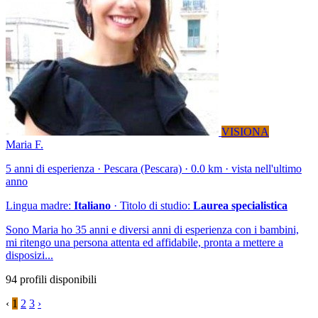
VISIONA
Maria F.
5 anni di esperienza · Pescara (Pescara) · 0.0 km · vista nell'ultimo
anno
Lingua madre:
Italiano
· Titolo di studio:
Laurea specialistica
Sono Maria ho 35 anni e diversi anni di esperienza con i bambini,
mi ritengo una persona attenta ed affidabile, pronta a mettere a
disposizi...
94 profili disponibili
‹
1
2
3
›