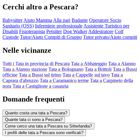
Cerchi altro a Pescara?
Babysitter
Aiuto Mamma
Alla pari
Badante
Operatore Socio
Sanitario (OSS)
Infermiere professionale
Assistente Turistico per
Disabili
Fisioterapista
Petsitter
Dog Walker
Addestratore
Colf
Custode
Tutor/Aiuto Compiti di Gruppo
Tutor privato/Aiuto compiti
Nelle vicinanze
Tutti i Tata in provincia di Pescara
Tata a Abbateggio
Tata a Alanno
Tata a Alanno stazione
Tata a Bolognano
Tata a Brittoli
Tata a Bussi
officine
Tata a Bussi sul tirino
Tata a Cappelle sul tavo
Tata a
Caprara d'abruzzo
Tata a Caramanico terme
Tata a Carpineto della
nora
Tata a Castiglione a casauria
Domande frequenti
Quanto costa una tata a Pescara?
Quante tata ci sono a Pescara?
Come cerco una tata a Pescara su Sitterlandia?
I profili delle tata a Pescara sono verificati?