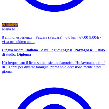
VISIONA
Marta M.
8 anni di esperienza · Pescara (Pescara) · 0.0 km · €7.00-9.00/h ·
vista nell'ultimo anno
Lingua madre:
Italiano
· Altre lingue:
Inglese, Portoghese
· Titolo
di studio:
Diploma
Ho frequentato il liceo socio-psico-pedagogico. Ho lavorato per più
di 10 anni per diverse famiglie, prima solo occasionalmente e poi
giorna...