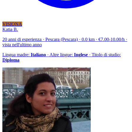
VISIONA
Katia B.
20 anni di esperienza · Pescara (Pescara) · 0.0 km · €7.00-10.00/h ·
vista nell'ultimo anno
Lingua madre:
Italiano
· Altre lingue:
Inglese
· Titolo di studio:
Diploma