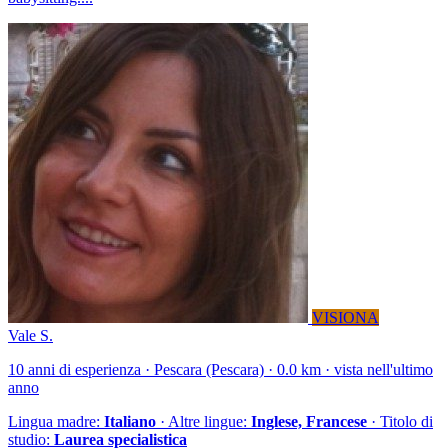
VISIONA
Vale S.
10 anni di esperienza · Pescara (Pescara) · 0.0 km · vista nell'ultimo
anno
Lingua madre:
Italiano
· Altre lingue:
Inglese, Francese
· Titolo di
studio:
Laurea specialistica