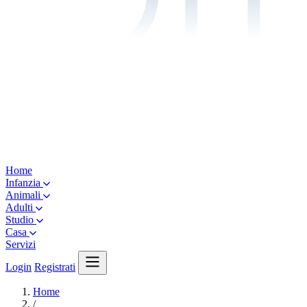
Home
Infanzia
Animali
Adulti
Studio
Casa
Servizi
Login
Registrati
Home
/