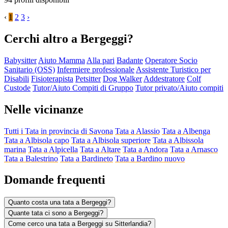
‹
1
2
3
›
Cerchi altro a Bergeggi?
Babysitter
Aiuto Mamma
Alla pari
Badante
Operatore Socio
Sanitario (OSS)
Infermiere professionale
Assistente Turistico per
Disabili
Fisioterapista
Petsitter
Dog Walker
Addestratore
Colf
Custode
Tutor/Aiuto Compiti di Gruppo
Tutor privato/Aiuto compiti
Nelle vicinanze
Tutti i Tata in provincia di Savona
Tata a Alassio
Tata a Albenga
Tata a Albisola capo
Tata a Albisola superiore
Tata a Albissola
marina
Tata a Alpicella
Tata a Altare
Tata a Andora
Tata a Arnasco
Tata a Balestrino
Tata a Bardineto
Tata a Bardino nuovo
Domande frequenti
Quanto costa una tata a Bergeggi?
Quante tata ci sono a Bergeggi?
Come cerco una tata a Bergeggi su Sitterlandia?