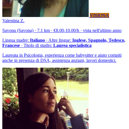
VISIONA
Valentina Z.
Savona (Savona) · 7.1 km · €8.00-10.00/h · vista nell'ultimo anno
Lingua madre:
Italiano
· Altre lingue:
Inglese, Spagnolo, Tedesco,
Francese
· Titolo di studio:
Laurea specialistica
Laureata in Psicologia, esperienza come babysitter e aiuto compiti
anche in presenza di DSA, assistenza anziani, lavori domestici.