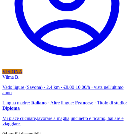
VISIONA
Vilma B.
Vado ligure (Savona) · 2.4 km · €8.00-10.00/h · vista nell'ultimo
anno
Lingua madre:
Italiano
· Altre lingue:
Francese
· Titolo di studio:
Diploma
Mi piace cucinare,lavorare a maglia,uncinetto e ricamo, ballare e
viaggiare.
94 profili disponibili