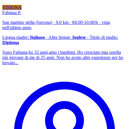
VISIONA
Fabiana P.
San martino stella (Savona) · 9.0 km · €8.00-10.00/h · vista
nell'ultimo anno
Lingua madre:
Italiano
· Altre lingue:
Inglese
· Titolo di studio:
Diploma
Sono Fabiana,ho 32 anni,amo i bambini. Ho cresciuto mia sorella
più giovane di me di 25 anni. Non ho avuto altre esperienze per ho
trovato...