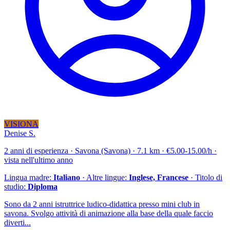
VISIONA
Denise S.
2 anni di esperienza · Savona (Savona) · 7.1 km · €5.00-15.00/h ·
vista nell'ultimo anno
Lingua madre:
Italiano
· Altre lingue:
Inglese, Francese
· Titolo di
studio:
Diploma
Sono da 2 anni istruttrice ludico-didattica presso mini club in
savona. Svolgo attività di animazione alla base della quale faccio
diverti...