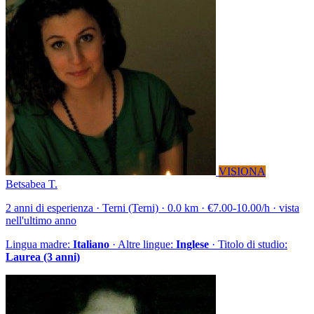
VISIONA
Betsabea T.
2 anni di esperienza · Terni (Terni) · 0.0 km · €7.00-10.00/h · vista
nell'ultimo anno
Lingua madre:
Italiano
· Altre lingue:
Inglese
· Titolo di studio:
Laurea (3 anni)