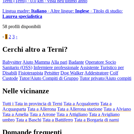
Terni (Terni) · 0.0 km · vista nell'ultimo anno
Lingua madre:
Italiano
· Altre lingue:
Inglese
· Titolo di studio:
Laurea specialistica
58 profili disponibili
‹
1
2
3
›
Cerchi altro a Terni?
Babysitter
Aiuto Mamma
Alla pari
Badante
Operatore Socio
Sanitario (OSS)
Infermiere professionale
Assistente Turistico per
Disabili
Fisioterapista
Petsitter
Dog Walker
Addestratore
Colf
Custode
Tutor/Aiuto Compiti di Gruppo
Tutor privato/Aiuto compiti
Nelle vicinanze
Tutti i Tata in provincia di Terni
Tata a Acqualoreto
Tata a
Acquasparta
Tata a Allerona
Tata a Allerona stazione
Tata a Alviano
Tata a Amelia
Tata a Arrone
Tata a Attigliano
Tata a Avigliano
umbro
Tata a Baschi
Tata a Battiferro
Tata a Borgaria di narni
Domande frequenti