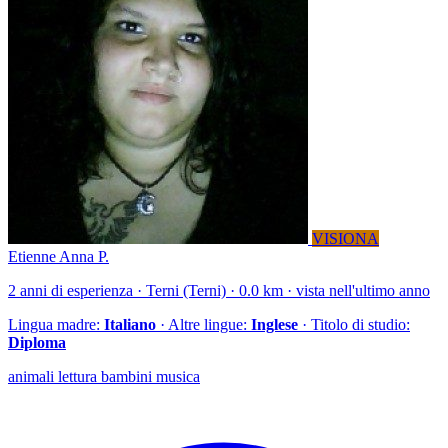
VISIONA
Etienne Anna P.
2 anni di esperienza · Terni (Terni) · 0.0 km · vista nell'ultimo anno
Lingua madre:
Italiano
· Altre lingue:
Inglese
· Titolo di studio:
Diploma
animali lettura bambini musica