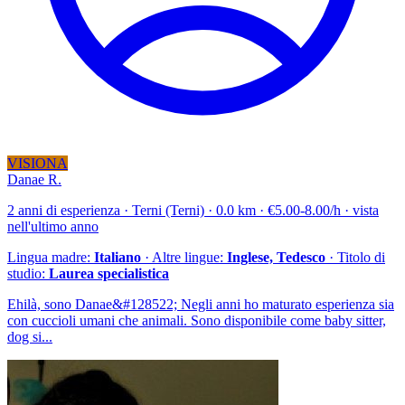
VISIONA
Danae R.
2 anni di esperienza · Terni (Terni) · 0.0 km · €5.00-8.00/h · vista
nell'ultimo anno
Lingua madre:
Italiano
· Altre lingue:
Inglese, Tedesco
· Titolo di
studio:
Laurea specialistica
Ehilà, sono Danae&#128522; Negli anni ho maturato esperienza sia
con cuccioli umani che animali. Sono disponibile come baby sitter,
dog si...