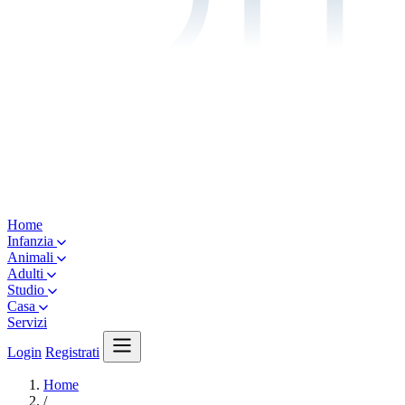
Home
Infanzia
Animali
Adulti
Studio
Casa
Servizi
Login
Registrati
Home
/