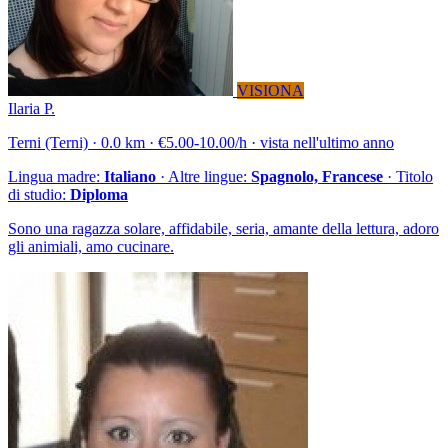
VISIONA
Ilaria P.
Terni (Terni) · 0.0 km · €5.00-10.00/h · vista nell'ultimo anno
Lingua madre:
Italiano
· Altre lingue:
Spagnolo, Francese
· Titolo
di studio:
Diploma
Sono una ragazza solare, affidabile, seria, amante della lettura, adoro
gli animiali, amo cucinare.