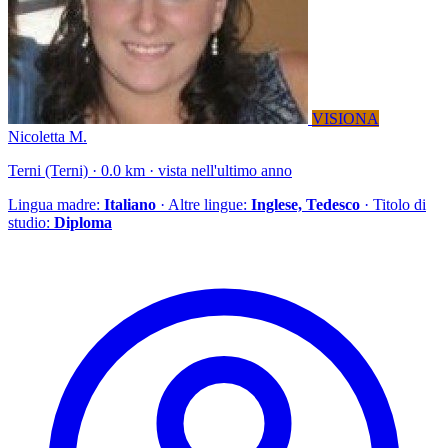
VISIONA
Nicoletta M.
Terni (Terni) · 0.0 km · vista nell'ultimo anno
Lingua madre:
Italiano
· Altre lingue:
Inglese, Tedesco
· Titolo di
studio:
Diploma