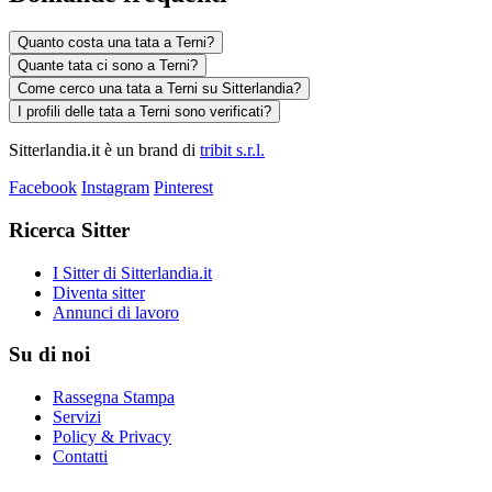
Quanto costa una tata a Terni?
Quante tata ci sono a Terni?
Come cerco una tata a Terni su Sitterlandia?
I profili delle tata a Terni sono verificati?
Sitterlandia.it è un brand di
tribit s.r.l.
Facebook
Instagram
Pinterest
Ricerca Sitter
I Sitter di Sitterlandia.it
Diventa sitter
Annunci di lavoro
Su di noi
Rassegna Stampa
Servizi
Policy & Privacy
Contatti