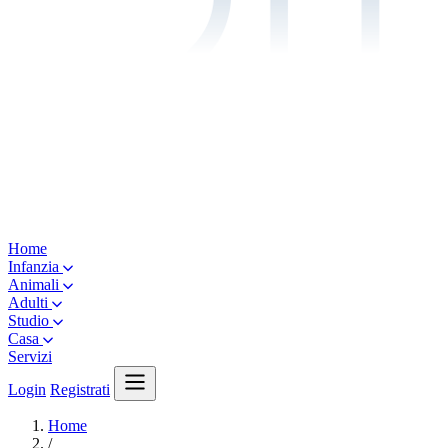
Home
Infanzia
Animali
Adulti
Studio
Casa
Servizi
Login
Registrati
Home
/