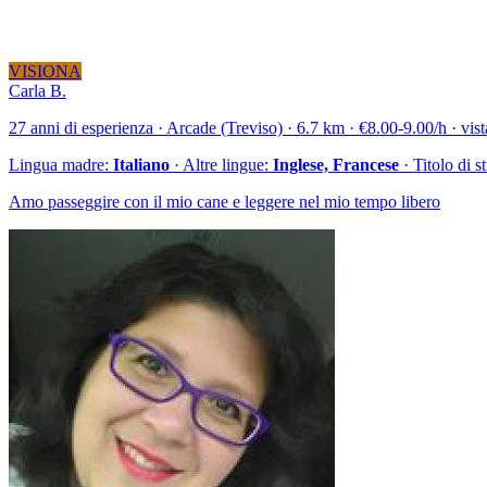
VISIONA
Carla B.
27 anni di esperienza · Arcade (Treviso) · 6.7 km · €8.00-9.00/h · vist
Lingua madre:
Italiano
· Altre lingue:
Inglese, Francese
· Titolo di s
Amo passeggire con il mio cane e leggere nel mio tempo libero