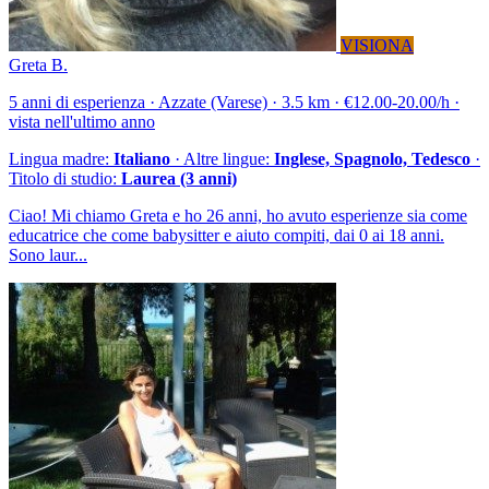
VISIONA
Greta B.
5 anni di esperienza · Azzate (Varese) · 3.5 km · €12.00-20.00/h ·
vista nell'ultimo anno
Lingua madre:
Italiano
· Altre lingue:
Inglese, Spagnolo, Tedesco
·
Titolo di studio:
Laurea (3 anni)
Ciao! Mi chiamo Greta e ho 26 anni, ho avuto esperienze sia come
educatrice che come babysitter e aiuto compiti, dai 0 ai 18 anni.
Sono laur...