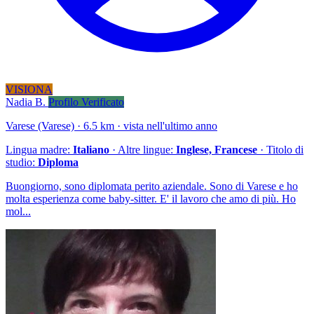
VISIONA
Nadia B.
Profilo Verificato
Varese (Varese) · 6.5 km · vista nell'ultimo anno
Lingua madre:
Italiano
· Altre lingue:
Inglese, Francese
· Titolo di
studio:
Diploma
Buongiorno, sono diplomata perito aziendale. Sono di Varese e ho
molta esperienza come baby-sitter. E' il lavoro che amo di più. Ho
mol...