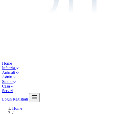
Home
Infanzia
Animali
Adulti
Studio
Casa
Servizi
Login
Registrati
Home
/