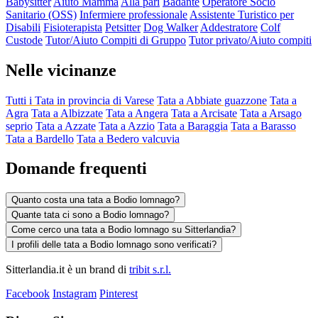
Babysitter
Aiuto Mamma
Alla pari
Badante
Operatore Socio
Sanitario (OSS)
Infermiere professionale
Assistente Turistico per
Disabili
Fisioterapista
Petsitter
Dog Walker
Addestratore
Colf
Custode
Tutor/Aiuto Compiti di Gruppo
Tutor privato/Aiuto compiti
Nelle vicinanze
Tutti i Tata in provincia di Varese
Tata a Abbiate guazzone
Tata a
Agra
Tata a Albizzate
Tata a Angera
Tata a Arcisate
Tata a Arsago
seprio
Tata a Azzate
Tata a Azzio
Tata a Baraggia
Tata a Barasso
Tata a Bardello
Tata a Bedero valcuvia
Domande frequenti
Quanto costa una tata a Bodio lomnago?
Quante tata ci sono a Bodio lomnago?
Come cerco una tata a Bodio lomnago su Sitterlandia?
I profili delle tata a Bodio lomnago sono verificati?
Sitterlandia.it è un brand di
tribit s.r.l.
Facebook
Instagram
Pinterest