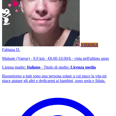
VISIONA
Fabiana D.
Malnate (Varese) · 9.9 km · €8.00-10.00/h · vista nell'ultimo anno
Lingua madre:
Italiano
· Titolo di studio:
Licenza media
Buongiorno a tutti sono una persona solare a cui piace la vita,mi
piace aiutare gli altri e dedicarmi ai bambini, sono seria e fidata.