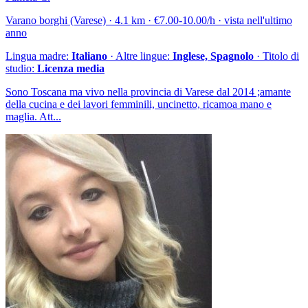
Varano borghi (Varese) · 4.1 km · €7.00-10.00/h · vista nell'ultimo
anno
Lingua madre:
Italiano
· Altre lingue:
Inglese, Spagnolo
· Titolo di
studio:
Licenza media
Sono Toscana ma vivo nella provincia di Varese dal 2014 ;amante
della cucina e dei lavori femminili, uncinetto, ricamoa mano e
maglia. Att...