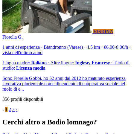
VISIONA
Fiorella G.
1 anni di esperienza · Biandronno (Varese) · 4.5 km · €6.00-8.00/h ·
vista nell'ultimo anno
Lingua madre:
Italiano
· Altre lingue:
Inglese, Francese
· Titolo di
studio:
Licenza media
Sono Fiorella Gobbi, ho 52 anni,dal 2012 ho maturato esperienza
lavorativa pluriennale come dipendente di cooperativa sociale nel
ruolo di e...
356 profili disponibili
‹
1
2
3
›
Cerchi altro a Bodio lomnago?