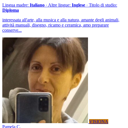
Lingua madre:
Italiano
· Altre lingue:
Inglese
· Titolo di studio:
Diploma
interessata all'arte, alla musica e alla natura, amante degli animali,
attività manuali, disegno, ricamo e ceramica, amo preparare
conserve...
VISIONA
Pamela C.