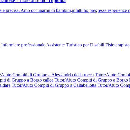
Francese
· Titolo di studio:
Diploma
 e precisa. Amo occuparmi di bambini,infatti ho pregresse esperienze c
Infermiere professionale
Assistente Turistico per Disabili
Fisioterapista
/Aiuto Compiti di Gruppo a Alessandria della rocca
Tutor/Aiuto Compi
iti di Gruppo a Borgo callea
Tutor/Aiuto Compiti di Gruppo a Borgo l
aldare
Tutor/Aiuto Compiti di Gruppo a Caltabellotta
Tutor/Aiuto Comp