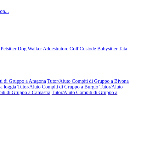
on...
Petsitter
Dog Walker
Addestratore
Colf
Custode
Babysitter
Tata
ti di Gruppo a Aragona
Tutor/Aiuto Compiti di Gruppo a Bivona
a loggia
Tutor/Aiuto Compiti di Gruppo a Burgio
Tutor/Aiuto
iti di Gruppo a Camastra
Tutor/Aiuto Compiti di Gruppo a