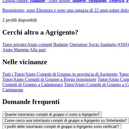
Lingua madre:
Italiano
· Altre lingue:
Inglese, Spagnolo, Tedesco, 
Buongiorno, sono Eleonora e sono una ragazza di 22 anni,solare dolce
2 profili disponibili
Cerchi altro a Agrigento?
Tutor privato/Aiuto compiti
Badante
Operatore Socio Sanitario (OSS)
Aiuto Mamma
Alla pari
Nelle vicinanze
Tutti i Tutor/Aiuto Compiti di Gruppo in provincia di Agrigento
Tutor
Tutor/Aiuto Compiti di Gruppo a Borgo bonsignore
Tutor/Aiuto Comp
Compiti di Gruppo a Calamonaci
Tutor/Aiuto Compiti di Gruppo a C
Cammarata
Domande frequenti
Quante tutor/aiuto compiti di gruppo ci sono a Agrigento?
Come cerco una tutor/aiuto compiti di gruppo a Agrigento su Sitterlandia?
I profili delle tutor/aiuto compiti di gruppo a Agrigento sono verificati?