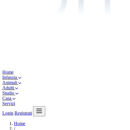
Home
Infanzia
Animali
Adulti
Studio
Casa
Servizi
Login
Registrati
Home
/