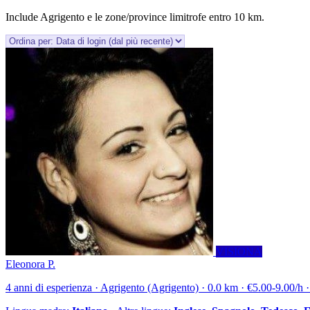
Include Agrigento e le zone/province limitrofe entro 10 km.
VISIONA
Eleonora P.
4 anni di esperienza · Agrigento (Agrigento) · 0.0 km · €5.00-9.00/h ·