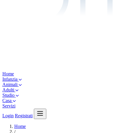
Home
Infanzia
Animali
Adulti
Studio
Casa
Servizi
Login
Registrati
Home
/