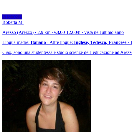
VISIONA
Roberta M.
Arezzo (Arezzo) · 2.9 km · €8.00-12.00/h · vista nell'ultimo anno
Lingua madre:
Italiano
· Altre lingue:
Inglese, Tedesco, Francese
· 
Ciao, sono una studentessa e studio scienze dell' educazione ad Arezz