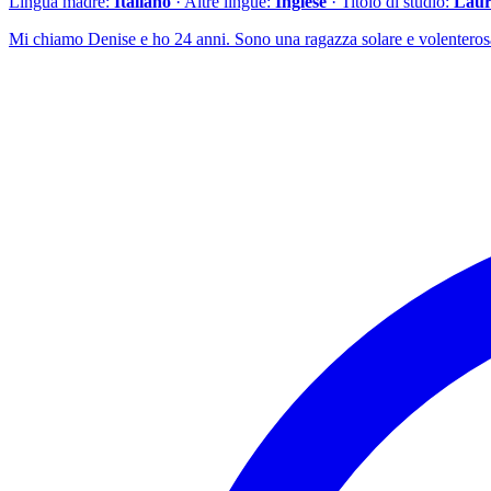
Lingua madre:
Italiano
· Altre lingue:
Inglese
· Titolo di studio:
Laur
Mi chiamo Denise e ho 24 anni. Sono una ragazza solare e volenterosa, 