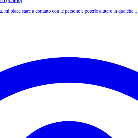
ea (3 anni)
mi piace stare a contatto con le persone e poterle aiutare in qualche...