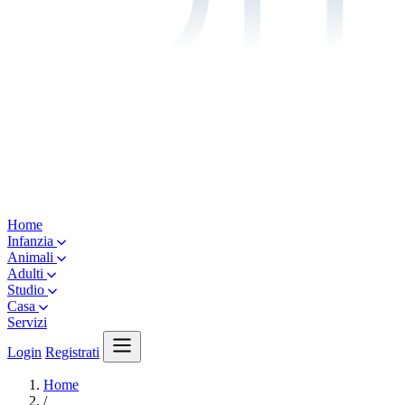
Home
Infanzia
Animali
Adulti
Studio
Casa
Servizi
Login
Registrati
Home
/