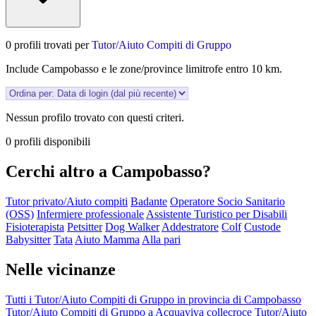
0 profili trovati per
Tutor/Aiuto Compiti di Gruppo
Include Campobasso e le zone/province limitrofe entro 10 km.
Nessun profilo trovato con questi criteri.
0 profili disponibili
Cerchi altro a Campobasso?
Tutor privato/Aiuto compiti
Badante
Operatore Socio Sanitario
(OSS)
Infermiere professionale
Assistente Turistico per Disabili
Fisioterapista
Petsitter
Dog Walker
Addestratore
Colf
Custode
Babysitter
Tata
Aiuto Mamma
Alla pari
Nelle vicinanze
Tutti i Tutor/Aiuto Compiti di Gruppo in provincia di Campobasso
Tutor/Aiuto Compiti di Gruppo a Acquaviva collecroce
Tutor/Aiuto