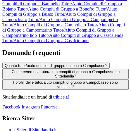
Compiti di Gruppo a Baranello
Tutor/Aiuto Compiti di Gruppo a
Bojano
Tutor/Aiuto Compiti di Gruppo a Bonefro
Tutor/Aiuto
Compiti di Gruppo a Busso
Tutor/Aiuto Compiti di Gruppo a
Campochiaro
Tutor/Aiuto Compiti di Gruppo a Campodipietra
Tutor/Aiuto Compiti di Gruppo a Campolieto
Tutor/Aiuto Compiti
di Gruppo a Campomarino
Tutor/Aiuto Compiti di Gruppo a
Campomarino lido
Tutor/Aiuto Compiti di Gruppo a Casacalenda
Tutor/Aiuto Compiti di Gruppo a Casalciprano
Domande frequenti
Quante tutor/aiuto compiti di gruppo ci sono a Campobasso?
Come cerco una tutor/aiuto compiti di gruppo a Campobasso su
Sitterlandia?
I profili delle tutor/aiuto compiti di gruppo a Campobasso sono
verificati?
Sitterlandia.it è un brand di
tribit s.r.l.
Facebook
Instagram
Pinterest
Ricerca Sitter
I Sitter di Sitterlandia.it