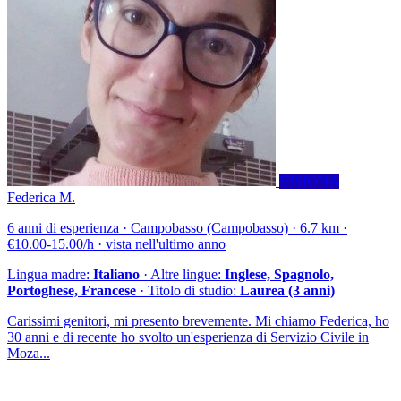
VISIONA
Federica M.
6 anni di esperienza · Campobasso (Campobasso) · 6.7 km ·
€10.00-15.00/h · vista nell'ultimo anno
Lingua madre:
Italiano
· Altre lingue:
Inglese, Spagnolo,
Portoghese, Francese
· Titolo di studio:
Laurea (3 anni)
Carissimi genitori, mi presento brevemente. Mi chiamo Federica, ho
30 anni e di recente ho svolto un'esperienza di Servizio Civile in
Moza...