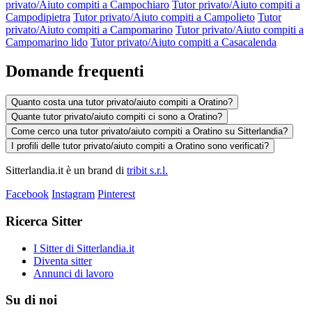
privato/Aiuto compiti a Campochiaro
Tutor privato/Aiuto compiti a
Campodipietra
Tutor privato/Aiuto compiti a Campolieto
Tutor
privato/Aiuto compiti a Campomarino
Tutor privato/Aiuto compiti a
Campomarino lido
Tutor privato/Aiuto compiti a Casacalenda
Domande frequenti
Quanto costa una tutor privato/aiuto compiti a Oratino?
Quante tutor privato/aiuto compiti ci sono a Oratino?
Come cerco una tutor privato/aiuto compiti a Oratino su Sitterlandia?
I profili delle tutor privato/aiuto compiti a Oratino sono verificati?
Sitterlandia.it è un brand di
tribit s.r.l.
Facebook
Instagram
Pinterest
Ricerca Sitter
I Sitter di Sitterlandia.it
Diventa sitter
Annunci di lavoro
Su di noi