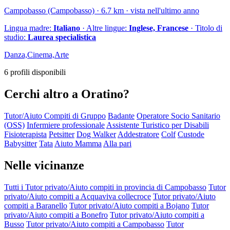
Campobasso (Campobasso) · 6.7 km · vista nell'ultimo anno
Lingua madre:
Italiano
· Altre lingue:
Inglese, Francese
· Titolo di
studio:
Laurea specialistica
Danza,Cinema,Arte
6 profili disponibili
Cerchi altro a Oratino?
Tutor/Aiuto Compiti di Gruppo
Badante
Operatore Socio Sanitario
(OSS)
Infermiere professionale
Assistente Turistico per Disabili
Fisioterapista
Petsitter
Dog Walker
Addestratore
Colf
Custode
Babysitter
Tata
Aiuto Mamma
Alla pari
Nelle vicinanze
Tutti i Tutor privato/Aiuto compiti in provincia di Campobasso
Tutor
privato/Aiuto compiti a Acquaviva collecroce
Tutor privato/Aiuto
compiti a Baranello
Tutor privato/Aiuto compiti a Bojano
Tutor
privato/Aiuto compiti a Bonefro
Tutor privato/Aiuto compiti a
Busso
Tutor privato/Aiuto compiti a Campobasso
Tutor